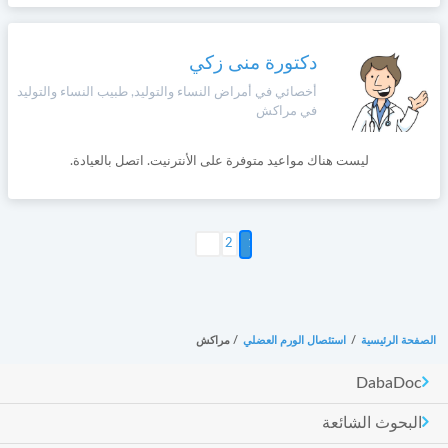
دكتورة منى زكي
أخصائي في أمراض النساء والتوليد, طبيب النساء والتوليد
في مراكش
ليست هناك مواعيد متوفرة على الأنترنيت. اتصل بالعيادة.
التالي >
2
الصفحة الرئيسية
/
استئصال الورم العضلي
/
مراكش
DabaDoc
البحوث الشائعة