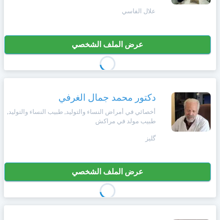
+212
سيتم
علال الفاسي
Português
إرسال
كود
إلغاء
التأكيد
عرض الملف الشخصي
Zulu
على
تسجيل
هذا
الرقم
English
بالنقر
دكتور محمد جمال الغرفي
Türk
على
أخصائي في أمراض النساء والتوليد, طبيب النساء والتوليد,
"تأكيد
طبيب مولد في مراكش
المواعيد"
Italiano
فأنت
گليز
تقر
بأنك
Amazigh
قد
عرض الملف الشخصي
قرأت
و
Afrikaans
وافقت
على
شروط
Español