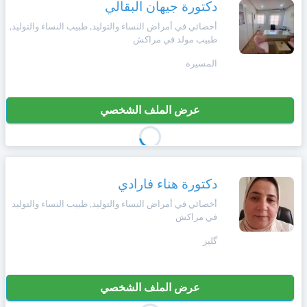
وأحكام
دكتورة جيهان البقالي
الاستخدام
أخصائي في أمراض النساء والتوليد, طبيب النساء والتوليد,
،
Norsk
طبيب مولد في مراكش
بما
في
المسيرة
ذلك
Русский язык
الفقرة
الخاصة
عرض الملف الشخصي
بحماية
Dutch
المعلومات
الشخصية.
دكتورة هناء فارادي
أخصائي في أمراض النساء والتوليد, طبيب النساء والتوليد
في مراكش
گليز
عرض الملف الشخصي