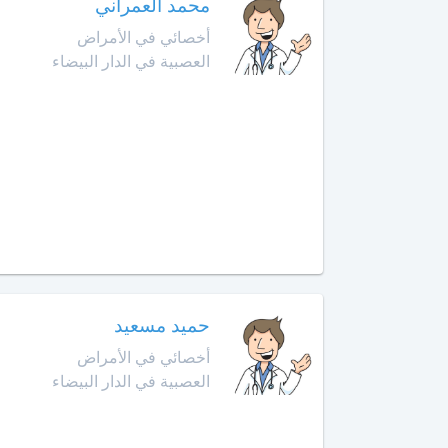
الهضمي
محمد العمراني
سيدي
قاسم
أخصائي في الأمراض
أخصائي
العصبية في الدار البيضاء
في
الصخيرات
أمراض
الدم
صفرو
أخصائي
طنجة
في
أمراض
تارودانت
السكري
طاطا
أخصائي
في
تازة
أمراض
حميد مسعيد
الفم
أخصائي في الأمراض
وجراحة
تمارة
العصبية في الدار البيضاء
الفك
والوجه
تطوان