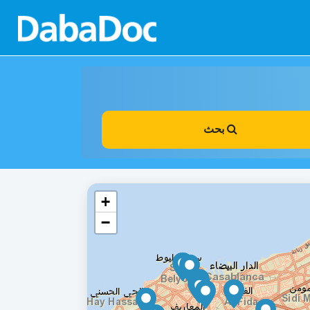
بحث
+
−