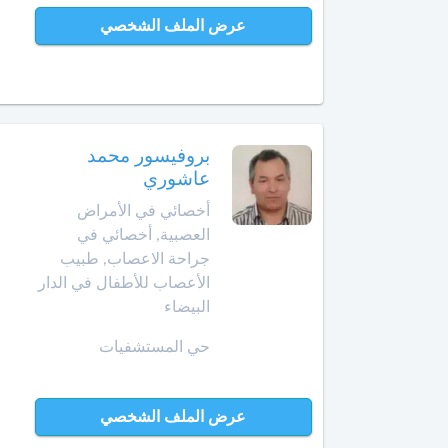
عرض الملف الشخصي
الداخلة
معالج
بالأوزون
دار
بوعزة
مولدة
الدروة
أ
بروفيسور محمد
خصائي
عاشوري
في
الجديدة
أخصائي في الأمراض
جـراحـة
العصبية, أخصائي في
الكبد
الرشيدية
جراحة الاعصاب, طبيب
والبنكرياس
والمسالك
الأعصاب للأطفال في الدار
الصويرة
الصفراوية
البيضاء
فقيه
حي المستشفيات
أخصائي
بن
أمراض
صالح
الثدي
عرض الملف الشخصي
فاس
أخصائي