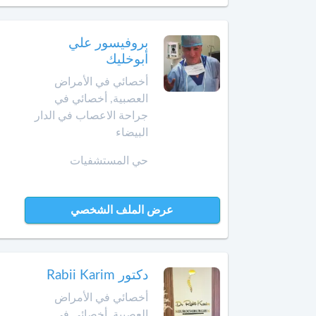
أمراض
حد
الحساسية
السوالم
بروفيسور علي
أبوخليك
أخصائي
افران
أمراض
أخصائي في الأمراض
الحساسية
العصبية, أخصائي في
إنزكان
عند
جراحة الاعصاب في الدار
الأطفال
البيضاء
قلعة
السراغنة
أخصائي
حي المستشفيات
أمراض
الخميسات
القلب
لدى
عرض الملف الشخصي
الخميسات
الأطفال
خريبكة
أخصائي
أورام
دكتور Rabii Karim
الأطفال
خنيفرة
أخصائي في الأمراض
العصبية, أخصائي في
أخصائي
القنيطرة