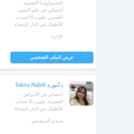
Afrikaans
أخصائي
الفسيولوجيا العصبية ,
في
أخصائي في علم النفس
Swahili
بن
تجميل
العصبي, طبيب الأعصاب
جرير
Türk
الأسنان
للأطفال في الدار البيضاء
Norsk
بني
أخصائي
الإنارة
ملال
Русский язык
في
جـراحـة
Dutch
بنسليمان
العظـام
عرض الملف الشخصي
و
بركان
المفـاصـل
برشيد
العلاج
دكتورة Salma Nabili
الإشعاعي
أخصائي في الأمراض
بوسكورة
-
العصبية, طبيب الأعصاب
التصوير
للأطفال في الدار البيضاء
بوزنيقة
بالرنين
المغناطيسي
سيدي البرنوصي
الدار
البيضاء
صيدلية