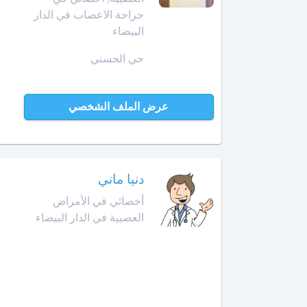
الإنعاش
جراحة الاعصاب في الدار
والتخدير
البيضاء
العرائش
حي الحسني
أخصائي
العيون
طب
الأوعية
مراكش
الدموية
عرض الملف الشخصي
مشرع
أخصائي
بلقصيري
طب
الطبيعة
مكناس
دنيا ماني
أخصائي
أخصائي في الأمراض
المحمدية
علاج
العصبية في الدار البيضاء
جذور
مديونة
الأسنان
الناظور
أخصائي
علم
ورزازات