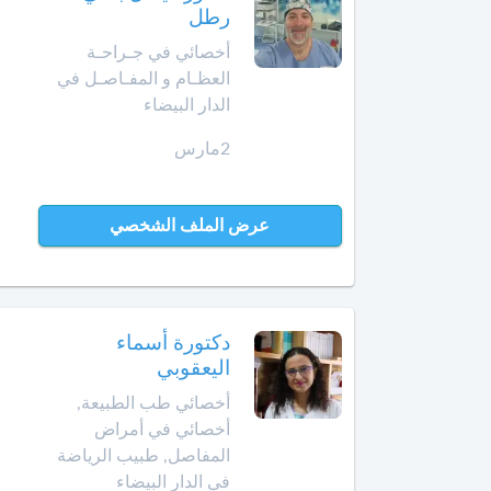
رطل
الإنعاش
والتخدير
العرائش
أخصائي في جـراحـة
العظـام و المفـاصـل في
أخصائي
العيون
الدار البيضاء
طب
الأوعية
2مارس
مراكش
الدموية
مشرع
أخصائي
عرض الملف الشخصي
بلقصيري
طب
الطبيعة
مكناس
أخصائي
المحمدية
دكتورة أسماء
علاج
اليعقوبي
جذور
مديونة
الأسنان
أخصائي طب الطبيعة,
أخصائي في أمراض
الناظور
أخصائي
المفاصل, طبيب الرياضة
علم
في الدار البيضاء
ورزازات