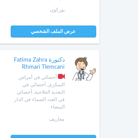
الأمراض
التشريحي
بوركون
وجدة
أخصائي
الرباط
في
عرض الملف الشخصي
الطب
آسفي
النفسي
للمسنين
السعيدية
دكتورة Fatima Zahra
أخصائي
Rhmari Tlemcani
في
سلا
أمراض
أخصائي في أمراض
الجديدة
الأنف
السكري, أخصائي في
والأذن
التغذية العلاجية, أخصائي
سلا
والحنجرة
في الغدد الصماء في الدار
البيضاء
سطات
أخصائي
في
معاريف
سيدي
أمراض
بنور
الجهاز