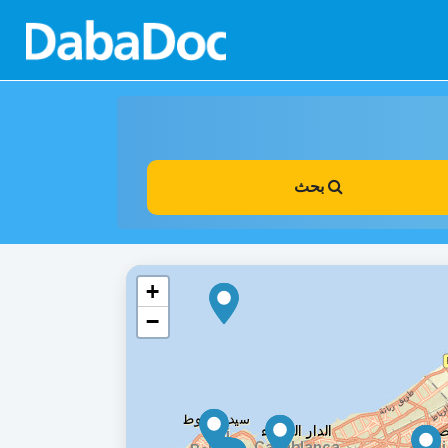
بحث
+
−