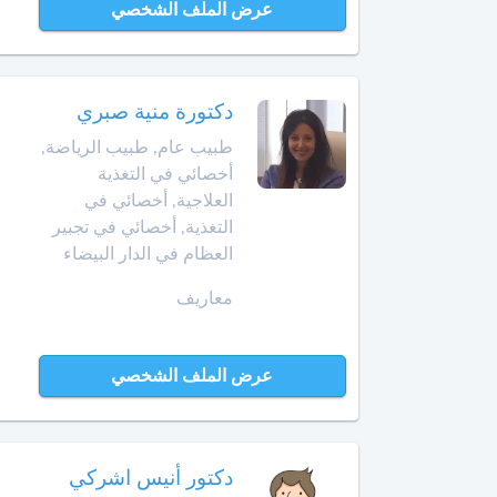
الهضمي
عرض الملف الشخصي
سيدي
قاسم
أخصائي
في
الصخيرات
أمراض
دكتورة منية صبري
الدم
صفرو
طبيب عام, طبيب الرياضة,
أخصائي في التغذية
أخصائي
طنجة
العلاجية, أخصائي في
في
التغذية, أخصائي في تجبير
أمراض
تارودانت
العظام في الدار البيضاء
السكري
معاريف
طاطا
أخصائي
في
تازة
أمراض
عرض الملف الشخصي
الفم
وجراحة
تمارة
الفك
والوجه
تطوان
دكتور أنيس اشركي