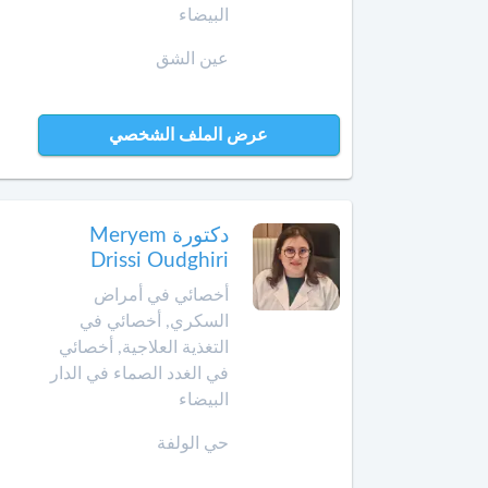
البيضاء
الداخلة
معالج
عين الشق
بالأوزون
دار
بوعزة
مولدة
عرض الملف الشخصي
الدروة
أ
خصائي
في
الجديدة
دكتورة Meryem
جـراحـة
Drissi Oudghiri
الكبد
الرشيدية
والبنكرياس
أخصائي في أمراض
والمسالك
الصويرة
السكري, أخصائي في
الصفراوية
التغذية العلاجية, أخصائي
فقيه
في الغدد الصماء في الدار
أخصائي
بن
البيضاء
أمراض
صالح
الثدي
حي الولفة
فاس
أخصائي