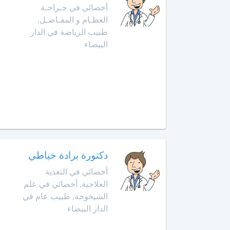
أخصائي
أخصائي في جـراحـة
في
العظـام و المفـاصـل,
أمراض
طبيب الرياضة في الدار
القدم
البيضاء
أخصائي
في
أمراض
القلب
أخصائي
في
أمراض
الكبد
دكتورة برادة خياطي
أخصائي في التغذية
أخصائي
العلاجية, أخصائي في علم
في
الشيخوخة, طبيب عام في
أمراض
الدار البيضاء
الكلى