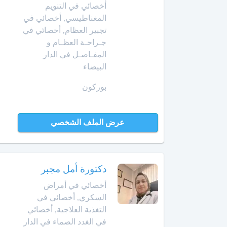
Afrikaans
أخصائي
أخصائي في التنويم
في
المغناطيسي, أخصائي في
Swahili
بن
تجميل
تجبير العظام, أخصائي في
جرير
Türk
الأسنان
جـراحـة العظـام و
Norsk
المفـاصـل في الدار
بني
أخصائي
ملال
البيضاء
Русский язык
في
جـراحـة
Dutch
بوركون
بنسليمان
العظـام
و
بركان
المفـاصـل
عرض الملف الشخصي
برشيد
العلاج
الإشعاعي
بوسكورة
-
دكتورة أمل مجبر
التصوير
بوزنيقة
أخصائي في أمراض
بالرنين
المغناطيسي
السكري, أخصائي في
الدار
التغذية العلاجية, أخصائي
البيضاء
صيدلية
في الغدد الصماء في الدار