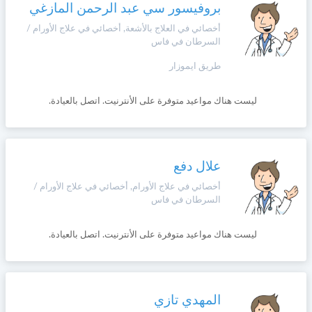
وأحكام
بروفيسور سي عبد الرحمن المازغي
الاستخدام
،
أخصائي في العلاج بالأشعة, أخصائي في علاج الأورام /
Norsk
السرطان في فاس
بما
في
طريق ايموزار
ذلك
Русский язык
الفقرة
الخاصة
ليست هناك مواعيد متوفرة على الأنترنيت. اتصل بالعيادة.
بحماية
Dutch
المعلومات
الشخصية.
علال دفع
أخصائي في علاج الأورام, أخصائي في علاج الأورام /
السرطان في فاس
ليست هناك مواعيد متوفرة على الأنترنيت. اتصل بالعيادة.
المهدي تازي