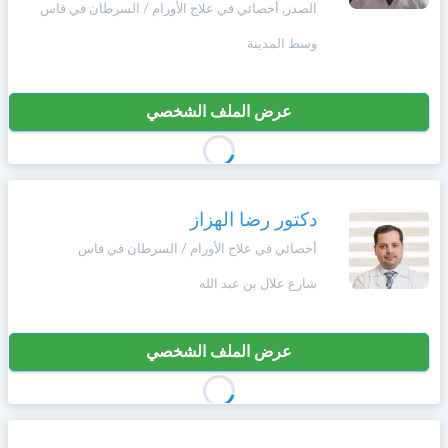
الصدر, أخصائي في علاج الأورام / السرطان في فاس
+212
سيتم
Deutsch
إرسال
وسط المدينة
كود
إلغاء
التأكيد
Português
على
تسجيل
عرض الملف الشخصي
هذا
الرقم
Svenska
بالنقر
Zulu
على
دكتور رضا الهزاز
"تأكيد
المواعيد"
أخصائي في علاج الأورام / السرطان في فاس
Xhosa
فأنت
شارع علال بن عبد الله
تقر
بأنك
Afrikaans
قد
قرأت
عرض الملف الشخصي
و
Swahili
وافقت
على
شروط
Türk