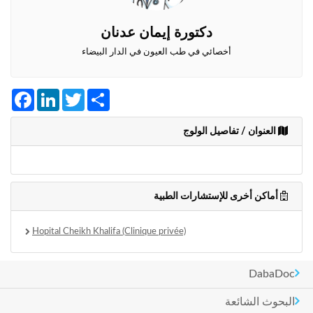
وأحكام
الاستخدام
،
دكتورة إيمان عدنان
بما
أخصائي في طب العيون في الدار البيضاء
في
ذلك
الفقرة
Facebook
LinkedIn
Twitter
Share
الخاصة
بحماية
المعلومات
العنوان / تفاصيل الولوج
الشخصية.
أماكن أخرى للإستشارات الطبية
Hopital Cheikh Khalifa (Clinique privée)
DabaDoc
البحوث الشائعة