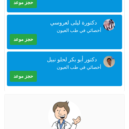
حجز موعد
+212
سيتم
إرسال
كود
دكتورة ليلى لعروسي
التأكيد
على
أخصائي في طب العيون
هذا
حجز موعد
الرقم
بالنقر
دكتور أبو بكر لحلو نبيل
على
"تأكيد
أخصائي في طب العيون
المواعيد"
حجز موعد
فأنت
تقر
بأنك
قد
قرأت
و
وافقت
على
شروط