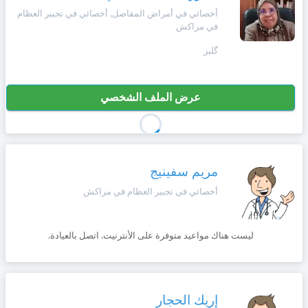
وأحكام
أخصائي في أمراض المفاصل, أخصائي في تجبير العظام
الاستخدام
في مراكش
،
Norsk
بما
گليز
في
ذلك
Русский язык
الفقرة
عرض الملف الشخصي
الخاصة
بحماية
Dutch
المعلومات
الشخصية.
مريم سفينيج
أخصائي في تجبير العظام في مراكش
ليست هناك مواعيد متوفرة على الأنترنيت. اتصل بالعيادة.
إريك الحجار