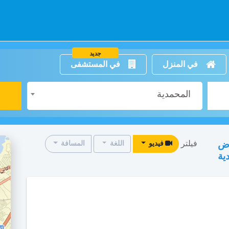
جديد
في المنزل
في المستشفى
المحمدية
فيلتر
اض
فيديو
اللغة
المسافة
ية