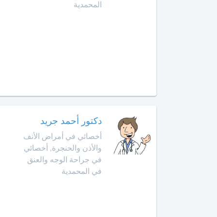
الهضمي
المحمدية
سيدي
قاسم
أخصائي
في
الصخيرات
أمراض
الدم
صفرو
أخصائي
طنجة
في
أمراض
تارودانت
السكري
دكتور أحمد جريد
طاطا
أخصائي
أخصائي في أمراض الأنف
في
والأذن والحنجرة, أخصائي
تازة
أمراض
في جراحة الوجه والعنق
الفم
في المحمدية
وجراحة
تمارة
الفك
والوجه
تطوان