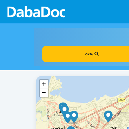
بحث
+
−