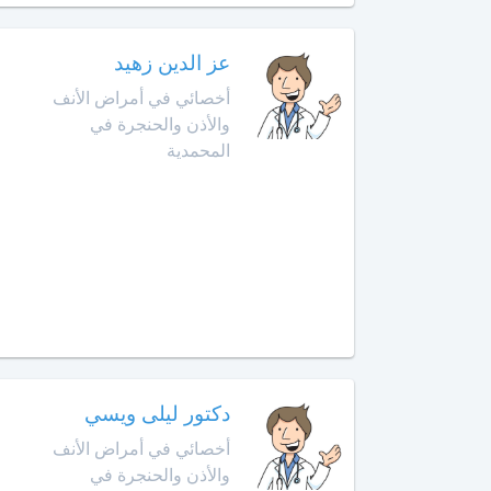
الأمراض
التشريحي
وجدة
عز الدين زهيد
أخصائي
أخصائي في أمراض الأنف
الرباط
في
والأذن والحنجرة في
الطب
آسفي
النفسي
المحمدية
للمسنين
السعيدية
أخصائي
في
سلا
أمراض
الجديدة
الأنف
والأذن
سلا
والحنجرة
سطات
أخصائي
دكتور ليلى ويسي
في
سيدي
أمراض
أخصائي في أمراض الأنف
بنور
الجهاز
والأذن والحنجرة في