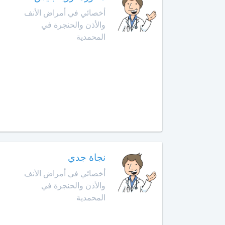
أمراض
أخصائي في أمراض الأنف
حد
الحساسية
السوالم
والأذن والحنجرة في
المحمدية
أخصائي
افران
أمراض
الحساسية
إنزكان
عند
الأطفال
قلعة
السراغنة
أخصائي
أمراض
الخميسات
القلب
لدى
الخميسات
الأطفال
نجاة جدي
أخصائي في أمراض الأنف
خريبكة
أخصائي
والأذن والحنجرة في
أورام
المحمدية
الأطفال
خنيفرة
أخصائي
القنيطرة