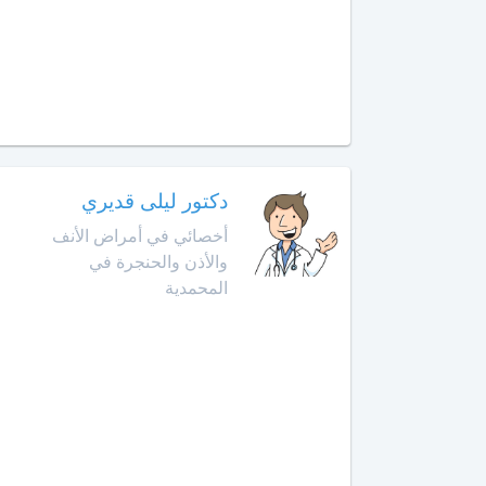
الإنعاش
والتخدير
العرائش
أخصائي
العيون
طب
الأوعية
مراكش
الدموية
دكتور ليلى قديري
مشرع
أخصائي
بلقصيري
أخصائي في أمراض الأنف
طب
والأذن والحنجرة في
الطبيعة
مكناس
المحمدية
أخصائي
المحمدية
علاج
جذور
مديونة
الأسنان
الناظور
أخصائي
علم
ورزازات