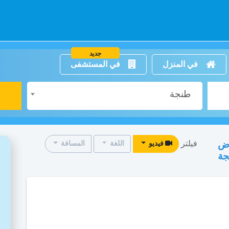
جديد
في المنزل
في المستشفى
طنجة
فيلتر
اض
فيديو
اللغة
المسافة
جة