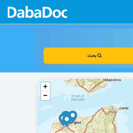
بحث
+
−