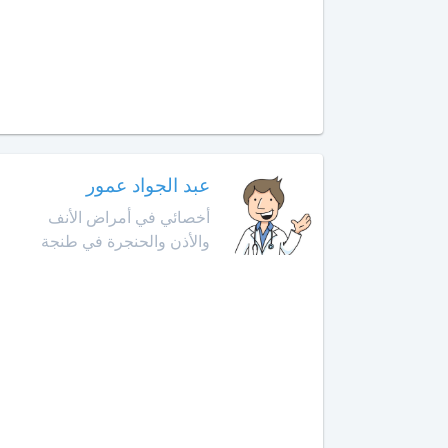
الإنعاش
والتخدير
العرائش
أخصائي
العيون
طب
الأوعية
مراكش
الدموية
عبد الجواد عمور
مشرع
أخصائي
بلقصيري
أخصائي في أمراض الأنف
طب
والأذن والحنجرة في طنجة
الطبيعة
مكناس
أخصائي
المحمدية
علاج
جذور
مديونة
الأسنان
الناظور
أخصائي
علم
ورزازات