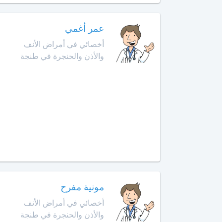
الأمراض
التشريحي
وجدة
عمر أغمي
أخصائي
أخصائي في أمراض الأنف
الرباط
في
والأذن والحنجرة في طنجة
الطب
آسفي
النفسي
للمسنين
السعيدية
أخصائي
في
سلا
أمراض
الجديدة
الأنف
والأذن
سلا
والحنجرة
سطات
أخصائي
مونية مفرح
في
سيدي
أمراض
أخصائي في أمراض الأنف
بنور
الجهاز
والأذن والحنجرة في طنجة