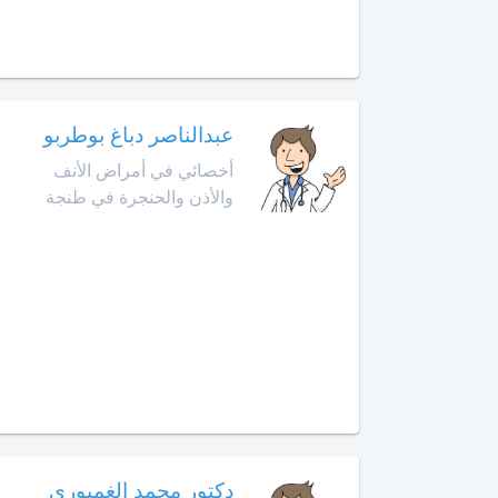
أخصائي
في
أمراض
القدم
أخصائي
عبدالناصر دباغ بوطربو
في
أخصائي في أمراض الأنف
أمراض
والأذن والحنجرة في طنجة
القلب
أخصائي
في
أمراض
الكبد
أخصائي
في
أمراض
الكلى
دكتور محمد الغمبوري