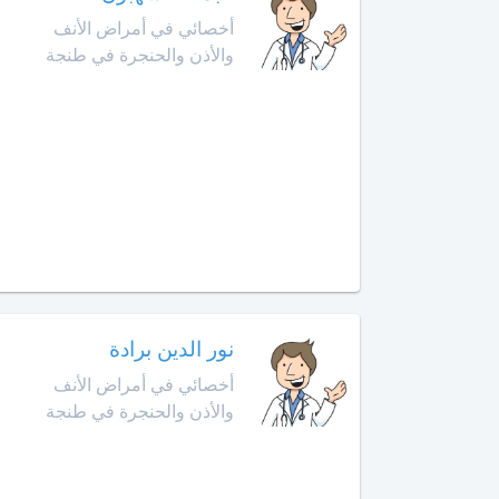
أمراض
أخصائي في أمراض الأنف
حد
الحساسية
السوالم
والأذن والحنجرة في طنجة
أخصائي
افران
أمراض
الحساسية
إنزكان
عند
الأطفال
قلعة
السراغنة
أخصائي
أمراض
الخميسات
القلب
لدى
الخميسات
الأطفال
نور الدين برادة
أخصائي في أمراض الأنف
خريبكة
أخصائي
والأذن والحنجرة في طنجة
أورام
الأطفال
خنيفرة
أخصائي
القنيطرة