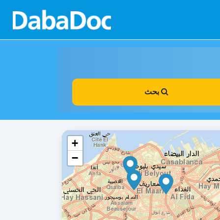
بحث
+
−