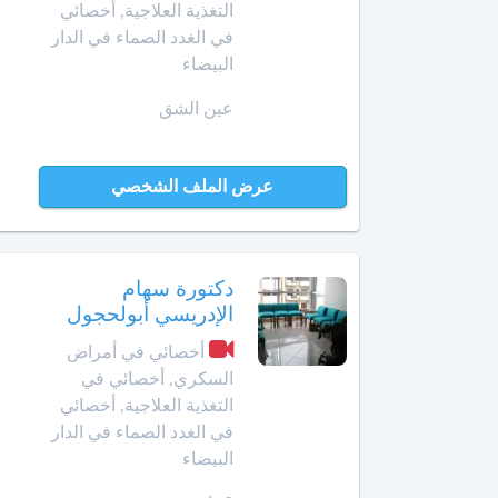
Amazigh
أخصائي
التغذية العلاجية, أخصائي
في
في الغدد الصماء في الدار
Afrikaans
بن
تجميل
البيضاء
جرير
Español
الأسنان
عين الشق
Norsk
بني
أخصائي
ملال
Русский язык
في
جـراحـة
Dutch
عرض الملف الشخصي
بنسليمان
العظـام
و
بركان
المفـاصـل
دكتورة سهام
برشيد
العلاج
الإدريسي أبولحجول
الإشعاعي
أخصائي في أمراض
بوسكورة
-
السكري, أخصائي في
التصوير
التغذية العلاجية, أخصائي
بوزنيقة
بالرنين
المغناطيسي
في الغدد الصماء في الدار
الدار
البيضاء
البيضاء
صيدلية