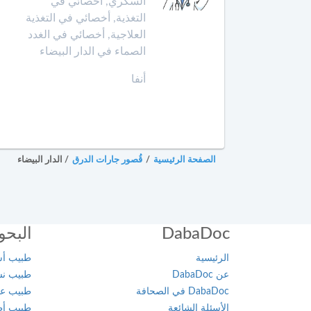
السكري, أخصائي في
الإنعاش
التغذية, أخصائي في التغذية
والتخدير
العرائش
العلاجية, أخصائي في الغدد
الصماء في الدار البيضاء
أخصائي
العيون
طب
أنفا
الأوعية
مراكش
الدموية
مشرع
أخصائي
بلقصيري
طب
الصفحة الرئيسية
/
قُصور جارات الدرق
/
الدار البيضاء
الطبيعة
مكناس
أخصائي
المحمدية
علاج
DabaDoc
البحو
جذور
مديونة
الأسنان
الرئيسية
طبيب أسن
عن DabaDoc
طبيب نسا
الناظور
أخصائي
DabaDoc في الصحافة
طبيب عام
علم
ورزازات
الأسئلة الشائعة
طبيب أطف