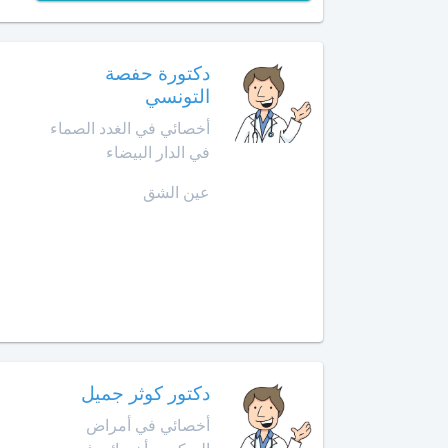
أمراض
حد
الحساسية
السوالم
دكتورة حفصة
أخصائي
التونسي
افران
أمراض
أخصائي في الغدد الصماء
الحساسية
إنزكان
عند
في الدار البيضاء
الأطفال
قلعة
عين الشق
السراغنة
أخصائي
أمراض
الخميسات
القلب
لدى
الخميسات
الأطفال
خريبكة
أخصائي
أورام
دكتور كوثر جميل
الأطفال
خنيفرة
أخصائي في أمراض
أخصائي
القنيطرة