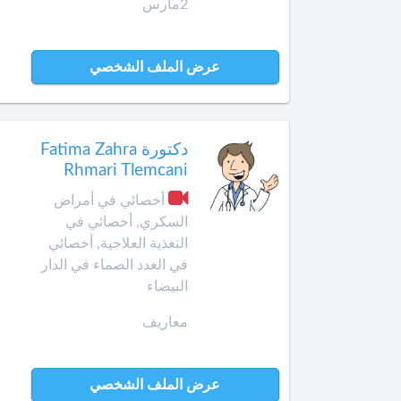
2مارس
الداخلة
معالج
بالأوزون
عرض الملف الشخصي
دار
بوعزة
مولدة
الدروة
أ
دكتورة Fatima Zahra
خصائي
Rhmari Tlemcani
في
الجديدة
جـراحـة
أخصائي في أمراض
الكبد
الرشيدية
السكري, أخصائي في
والبنكرياس
التغذية العلاجية, أخصائي
والمسالك
الصويرة
في الغدد الصماء في الدار
الصفراوية
البيضاء
فقيه
أخصائي
بن
معاريف
أمراض
صالح
الثدي
فاس
عرض الملف الشخصي
أخصائي