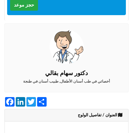
وأحكام
حجز موعد
الاستخدام
،
بما
في
ذلك
الفقرة
الخاصة
بحماية
المعلومات
الشخصية.
دكتور سهام بقالي
أخصائي في طب أسنان الأطفال, طبيب أسنان في طنجة
Facebook
LinkedIn
Twitter
Share
العنوان / تفاصيل الولوج