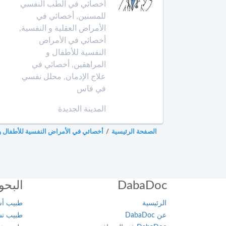
Amazigh
أخصائي في الطب النفسي
أخصائي
في
للمسنين, أخصائي في
Afrikaans
بن
تجميل
الأمراض العقلية و النفسية,
جرير
Español
الأسنان
أخصائي في الأمراض
Norsk
النفسية للأطفال و
بني
أخصائي
المراهقين, أخصائي في
ملال
Русский язык
في
علاج الإدمان, محلل نفسي
جـراحـة
Dutch
في فاس
بنسليمان
العظـام
و
المدينة الجديدة
بركان
المفـاصـل
الصفحة الرئيسية
/
أخصائي في الأمراض النفسية للأطفال و
برشيد
العلاج
الإشعاعي
بوسكورة
-
التصوير
DabaDoc
البحو
بوزنيقة
بالرنين
المغناطيسي
الرئيسية
طبيب أسن
الدار
عن DabaDoc
طبيب نسا
البيضاء
صيدلية