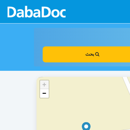
بحث
+
−