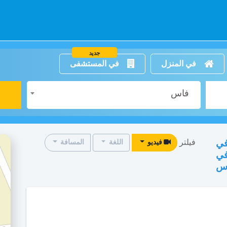
جديد
في المنزل
في المستشفى
فاس
فيلتر
في
فيديو
اللغة
المسافة
في
س