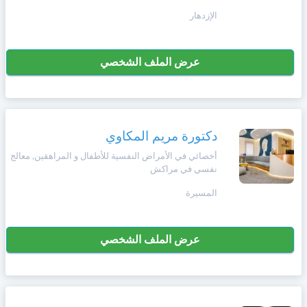
+212
سيتم
الإزدهار
Português
إرسال
كود
إلغاء
التأكيد
عرض الملف الشخصي
Zulu
على
تسجيل
هذا
الرقم
English
بالنقر
دكتورة مريم المكاوي
Türk
على
أخصائي في الأمراض النفسية للأطفال و المراهقين, معالج
"تأكيد
نفسي في مراكش
المواعيد"
Italiano
فأنت
المسيرة
تقر
بأنك
Amazigh
قد
عرض الملف الشخصي
قرأت
و
Afrikaans
وافقت
على
شروط
Español