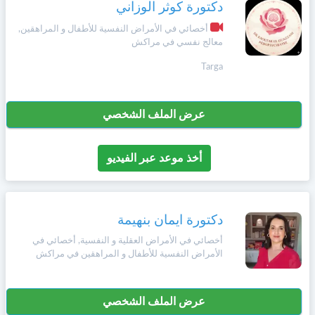
وأحكام
دكتورة كوثر الوزاني
الاستخدام
،
أخصائي في الأمراض النفسية للأطفال و المراهقين,
Norsk
معالج نفسي في مراكش
بما
في
Targa
ذلك
Русский язык
الفقرة
الخاصة
بحماية
عرض الملف الشخصي
Dutch
المعلومات
الشخصية.
أخذ موعد عبر الفيديو
دكتورة ايمان بنهيمة
أخصائي في الأمراض العقلية و النفسية, أخصائي في
الأمراض النفسية للأطفال و المراهقين في مراكش
عرض الملف الشخصي