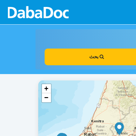
بحث
+
−