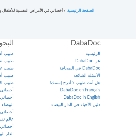
أخصائي
في
الصفحة الرئيسية
/
أخصائي في الأمراض النفسية للأطفال و
أمراض
القدم
أخصائي
DabaDoc
البحو
في
أمراض
الرئيسية
طبيب أسن
القلب
عن DabaDoc
طبيب نسا
DabaDoc في الصحافة
طبيب عام
أخصائي
الأسئلة الشائعة
طبيب أطف
في
هل أنت طبيب ؟ أدرج إسمك!
طبيب الأ
أمراض
DabaDoc en Français
أخصائي 
الكبد
DabaDoc in English
أخصائي 
دليل الأحياء في الدار البيضاء
البيضاء
أخصائي
في
أخصائي 
أمراض
عالم نفس
الكلى
أخصائي 
الدار الب