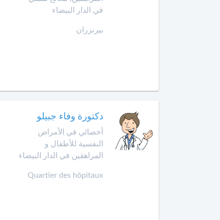
الإنعاش
في الدار البيضاء
والتخدير
العرائش
بيرنزران
أخصائي
العيون
طب
الأوعية
مراكش
الدموية
مشرع
أخصائي
بلقصيري
طب
دكتورة وفاء جبيلو
الطبيعة
مكناس
أخصائي في الأمراض
النفسية للأطفال و
أخصائي
المحمدية
علاج
المراهقين في الدار البيضاء
جذور
مديونة
Quartier des hôpitaux
الأسنان
الناظور
أخصائي
علم
ورزازات