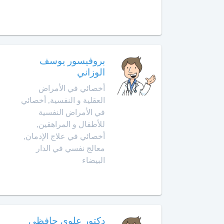
الداخلة
معالج
بالأوزون
دار
بوعزة
مولدة
بروفيسور يوسف
الوزاني
الدروة
أ
خصائي
أخصائي في الأمراض
في
الجديدة
العقلية و النفسية, أخصائي
جـراحـة
في الأمراض النفسية
الكبد
الرشيدية
للأطفال و المراهقين,
والبنكرياس
أخصائي في علاج الإدمان,
والمسالك
الصويرة
معالج نفسي في الدار
الصفراوية
البيضاء
فقيه
أخصائي
بن
أمراض
صالح
الثدي
فاس
دكتور علوي حافظي
أخصائي