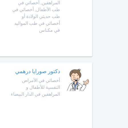
Amazigh
أخصائي
المراهقين, أخصائي في
في
طب الأطفال, أخصائي في
Afrikaans
بن
تجميل
طب حديثي الولادة أو
جرير
Español
الأسنان
أخصائي في طب المواليد
Norsk
في مكناس
بني
أخصائي
ملال
Русский язык
في
جـراحـة
Dutch
بنسليمان
العظـام
و
بركان
المفـاصـل
دكتور صورايا درهمي
برشيد
العلاج
أخصائي في الأمراض
الإشعاعي
النفسية للأطفال و
بوسكورة
-
المراهقين في الدار البيضاء
التصوير
بوزنيقة
بالرنين
المغناطيسي
الدار
البيضاء
صيدلية