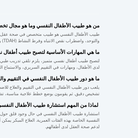
الهضمي
سيدي
قاسم
أخصائي
في
من هو طبيب الأطفال النفسي وما هو مجال تخ
الصخيرات
أمراض
طبيب الأطفال النفسي هو طبيب متخصص في صحة عقل الأ
الدم
صفرو
والتوحد، واضطراب نقص الانتباه وفرط النشاط (TDAH) والمزيد. يلعب دورًا حيويًا في التقييم المبكر، والتشخيص الدقيق، والعلاج المناسب لهذه الاضطرابات.
أخصائي
ما هي المهارات الأساسية لتصبح طبيب أطفال 
طنجة
في
لتصبح طبيب أطفال نفسي متميز، يلزم تلقي تدريب طبي 
أمراض
لدى الأطفال، ومهارات في التقييم السريري، والاستماع الف
تارودانت
السكري
ما هو دور طبيب الأطفال النفسي في التقييم وال
طاطا
أخصائي
يلعب دور طبيب الأطفال النفسي في التقييم والعلاج للاضطر
في
تشخيص دقيق. ثم يقومون بوضع خطط علاجية مناسبة، تشمل عا
تازة
أمراض
لماذا من المهم استشارة طبيب الأطفال النفس
الفم
وجراحة
تمارة
استشارة طبيب الأطفال النفسي في حال وجود قلق حول صحة
الفك
النفسية الخاصة بهذه الفئات العمرية. العلاج المبكر يمكن
والوجه
لدعم صحة العقل لدى أطفالهم.
تطوان