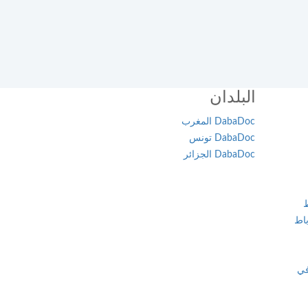
البلدان
DabaDoc المغرب
DabaDoc تونس
DabaDoc الجزائر
ط
اط
في