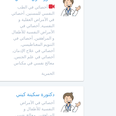
أمراض
حد
أخصائي في الطب
الحساسية
السوالم
النفسي للمسنين, أخصائي
في الأمراض العقلية و
أخصائي
افران
النفسية, أخصائي في
أمراض
الأمراض النفسية للأطفال
الحساسية
إنزكان
و المراهقين, أخصائي في
عند
التنويم المغناطيسي,
الأطفال
قلعة
أخصائي في علاج الإدمان,
السراغنة
أخصائي في علم الجنس,
أخصائي
أمراض
معالج نفسي في مكناس
الخميسات
القلب
الحمرية
لدى
الخميسات
الأطفال
خريبكة
أخصائي
دكتورة سكينة كيني
أورام
أخصائي في الأمراض
الأطفال
خنيفرة
النفسية للأطفال و
المراهقين, معالج نفسي
أخصائي
القنيطرة