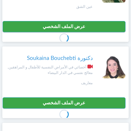
+212
سيتم
عين الشق
Português
إرسال
كود
إلغاء
التأكيد
عرض الملف الشخصي
Zulu
على
تسجيل
هذا
الرقم
English
بالنقر
دكتورة Soukaina Bouchebti
Türk
على
"تأكيد
أخصائي في الأمراض النفسية للأطفال و المراهقين,
المواعيد"
معالج نفسي في الدار البيضاء
Italiano
فأنت
معاريف
تقر
بأنك
Amazigh
قد
قرأت
عرض الملف الشخصي
و
Afrikaans
وافقت
على
شروط
Español