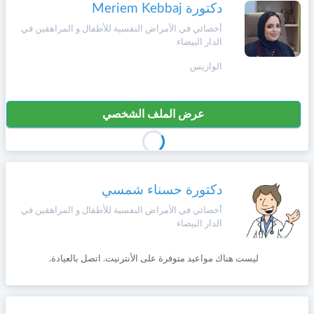
وأحكام
دكتورة Meriem Kebbaj
الاستخدام
،
أخصائي في الأمراض النفسية للأطفال و المراهقين في
Norsk
الدار البيضاء
بما
في
الوازيس
ذلك
Русский язык
الفقرة
الخاصة
بحماية
عرض الملف الشخصي
Dutch
المعلومات
الشخصية.
دكتورة حسناء شمسي
أخصائي في الأمراض النفسية للأطفال و المراهقين في
الدار البيضاء
ليست هناك مواعيد متوفرة على الأنترنيت. اتصل بالعيادة.