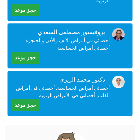
الرئوية
+212
سيتم
حجز موعد
إرسال
كود
التأكيد
على
بروفيسور مصطفى السعدي
هذا
أخصائي في أمراض الأنف والأذن والحنجرة,
الرقم
أخصائي أمراض الحساسية
حجز موعد
بالنقر
على
"تأكيد
المواعيد"
دكتور محمد الزيزي
فأنت
أخصائي أمراض الحساسية, أخصائي في أمراض
تقر
القلب, أخصائي في الأمراض الرئوية
بأنك
قد
حجز موعد
قرأت
و
وافقت
على
شروط