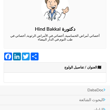
وأحكام
الاستخدام
،
بما
في
ذلك
دكتورة Hind Bakkal
الفقرة
الخاصة
أخصائي أمراض الحساسية, أخصائي في الأمراض الرئوية, أخصائي في
بحماية
طب النوم في الدار البيضاء
المعلومات
الشخصية.
Facebook
LinkedIn
Twitter
Share
العنوان / تفاصيل الولوج
DabaDoc
البحوث الشائعة
البلدان