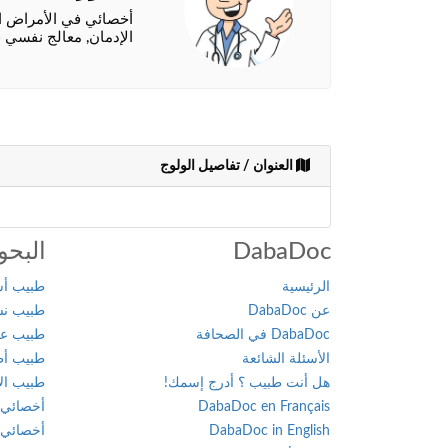
أخصائي في الأمراض ال
الإدمان, معالج نفسي 
العنوان / تفاصيل الولوج
DabaDoc
البحو
الرئيسية
طبيب أسن
عن DabaDoc
طبيب نسا
DabaDoc في الصحافة
طبيب عام
الأسئلة الشائعة
طبيب أطف
هل أنت طبيب ؟ أدرج إسمك!
طبيب الأ
DabaDoc en Français
أخصائي 
DabaDoc in English
أخصائي 