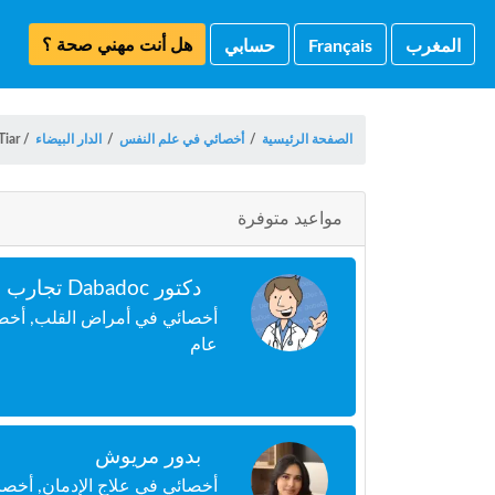
هل أنت مهني صحة ؟
المغرب
Français
حسابي
الصفحة الرئيسية
/
أخصائي في علم النفس
/
الدار البيضاء
/
Tiar
مواعيد متوفرة
دكتور Dabadoc تجارب
أخصائي في أمراض القلب, أخصا
عام
بدور مريوش
أخصائي في علاج الإدمان, أخص