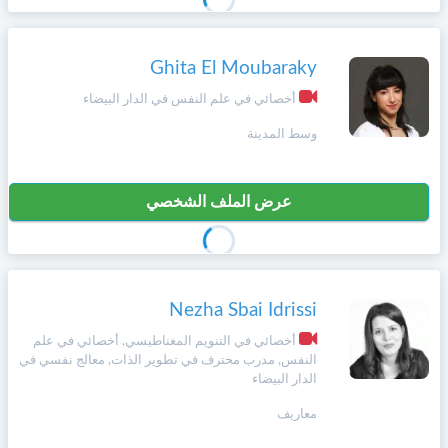
Ghita El Moubaraky
أخصائي في علم النفس في الدار البيضاء
وسط المدينة
عرض الملف الشخصي
Nezha Sbai Idrissi
أخصائي في التنويم المغناطيسي, أخصائي في علم
النفس, مدرب محترف في تطوير الذات, معالج نفسي في
الدار البيضاء
معاريف