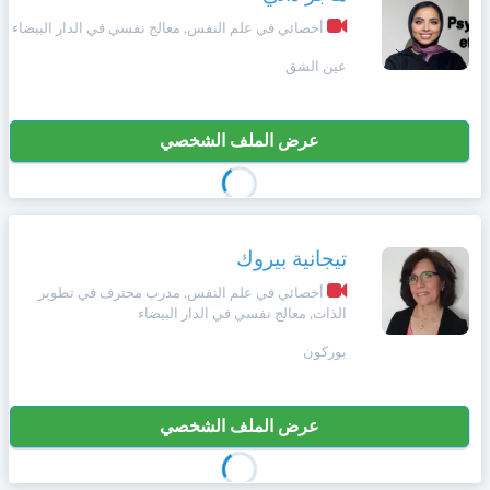
وأحكام
الاستخدام
أخصائي في علم النفس, معالج نفسي في الدار البيضاء
،
Norsk
بما
عين الشق
في
ذلك
Русский язык
الفقرة
عرض الملف الشخصي
الخاصة
بحماية
Dutch
المعلومات
الشخصية.
تيجانية بيروك
أخصائي في علم النفس, مدرب محترف في تطوير
الذات, معالج نفسي في الدار البيضاء
بوركون
عرض الملف الشخصي