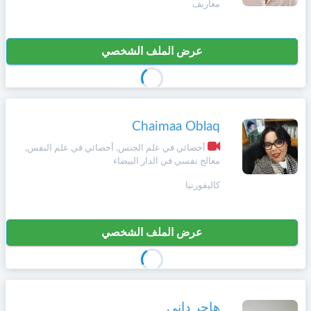
معاريف
+212
سيتم
Português
إرسال
كود
إلغاء
عرض الملف الشخصي
التأكيد
Zulu
على
تسجيل
هذا
الرقم
English
Chaimaa Oblaq
بالنقر
Türk
على
أخصائي في علم الجنس, أخصائي في علم النفس,
"تأكيد
معالج نفسي في الدار البيضاء
المواعيد"
Italiano
كاليفورنيا
فأنت
تقر
بأنك
Amazigh
قد
عرض الملف الشخصي
قرأت
و
Afrikaans
وافقت
على
شروط
هاجر داني
Español