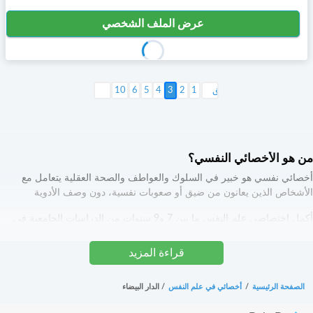
عرض الملف الشخصي
1
2
3
4
5
6
التالي >
10
من هو الأخصائي النفسي؟
أخصائي نفسي هو خبير في السلوك والعواطف والصحة العقلية يتعامل مع
الأشخاص الذين يعانون من ضيق أو صعوبات نفسية، دون وصف الأدوية
أكمل اختصاصي علم النفس ما بين 7 و9 سنوات من الدراسات الجامعية في
علم النفس تدريبه يسمح له بفهم السلوك البشري ومعرفة أفضل الطرق
لمساعدة مرضاه في حل مشاكلهم النفسية، يجوز له، في بعض الحالات،
قراءة المزيد
العمل بالتعاون مع طبيب نفسي
الصفحة الرئيسية
/
ما هي وظيفة الأخصائي النفسي ؟
أخصائي في علم النفس
/
الدار البيضاء