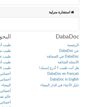
استشارة منزلية
DabaDoc
البحو
الرئيسية
طبيب أسن
عن DabaDoc
طبيب نسا
DabaDoc في الصحافة
طبيب عام
الأسئلة الشائعة
طبيب أطف
هل أنت طبيب ؟ أدرج إسمك!
طبيب الأ
DabaDoc en Français
أخصائي 
DabaDoc in English
أخصائي 
دليل الأحياء في الدار البيضاء
البيضاء
أخصائي 
عالم نفس
أخصائي 