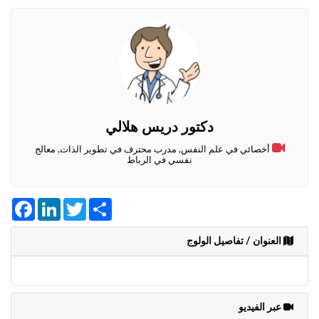
وأحكام
الاستخدام
،
بما
في
ذلك
الفقرة
الخاصة
بحماية
دكتور دريس هلالي
المعلومات
الشخصية.
أخصائي في علم النفس, مدرب محترف في تطوير الذات, معالج
نفسي في الرباط
Facebook
LinkedIn
Twitter
Share
العنوان / تفاصيل الولوج
عبر الفيديو