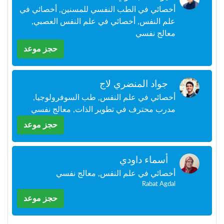
+212
أخصائي في الطب النفسي للمسنين, أخصائي في
سيتم
علم النفس, أخصائي في علم النفس العصبي,
إرسال
كود
معالج نفسي
التأكيد
حجز موعد
على
هذا
الرقم
جواد المنضري لاج
بالنقر
أخصائي في علم النفس, طب السوفرولوجيا,
على
مدرب محترف في تطوير الذات, معالج نفسي
"تأكيد
حجز موعد
المواعيد"
فأنت
تقر
بأنك
أسماء داودي
قد
أخصائي في علم النفس, معالج نفسي
قرأت
Rabat Agdal
و
وافقت
حجز موعد
على
شروط