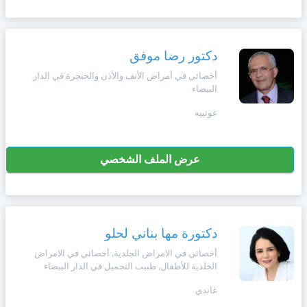
دكتور رضا موفق
أخصائي في أمراض الأنف والأذن والحنجرة في الدار
البيضاء
غوتييه
عرض الملف الشخصي
دكتورة مها بناني لحلو
أخصائي في الامراض الجلدية, أخصائي في الامراض
الجلدية للأطفال, طبيب التجميل في الدار البيضاء
غاندي