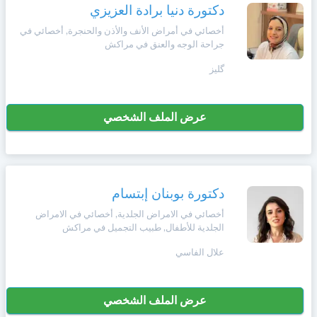
وأحكام
دكتورة دنيا برادة العزيزي
الاستخدام
،
أخصائي في أمراض الأنف والأذن والحنجرة, أخصائي في
Norsk
بما
جراحة الوجه والعنق في مراكش
في
گليز
ذلك
Русский язык
الفقرة
الخاصة
بحماية
عرض الملف الشخصي
Dutch
المعلومات
الشخصية.
دكتورة بوبنان إبتسام
أخصائي في الامراض الجلدية, أخصائي في الامراض
الجلدية للأطفال, طبيب التجميل في مراكش
علال الفاسي
عرض الملف الشخصي