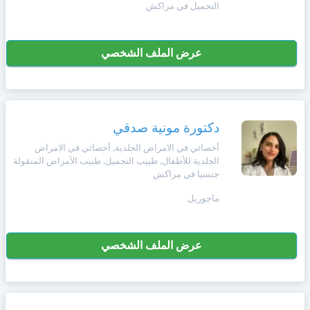
التجميل في مراكش
+212
سيتم
Deutsch
إرسال
كود
إلغاء
عرض الملف الشخصي
التأكيد
Português
على
تسجيل
هذا
الرقم
Svenska
دكتورة مونية صدقي
بالنقر
Zulu
على
أخصائي في الامراض الجلدية, أخصائي في الامراض
"تأكيد
الجلدية للأطفال, طبيب التجميل, طبيب الأمراض المنقولة
المواعيد"
جنسيا في مراكش
Xhosa
فأنت
ماجوريل
تقر
بأنك
Afrikaans
قد
قرأت
عرض الملف الشخصي
و
Swahili
وافقت
على
شروط
Türk