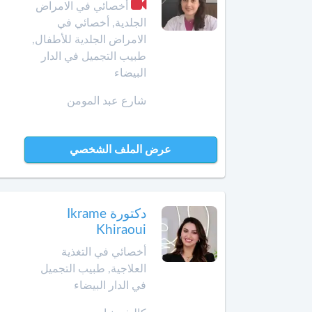
الهضمي
أخصائي في الامراض
سيدي
الجلدية, أخصائي في
قاسم
أخصائي
الامراض الجلدية للأطفال,
في
طبيب التجميل في الدار
الصخيرات
أمراض
البيضاء
الدم
صفرو
شارع عبد المومن
أخصائي
طنجة
في
أمراض
عرض الملف الشخصي
تارودانت
السكري
طاطا
أخصائي
في
دكتورة Ikrame
تازة
أمراض
Khiraoui
الفم
أخصائي في التغذية
وجراحة
تمارة
العلاجية, طبيب التجميل
الفك
والوجه
في الدار البيضاء
تطوان