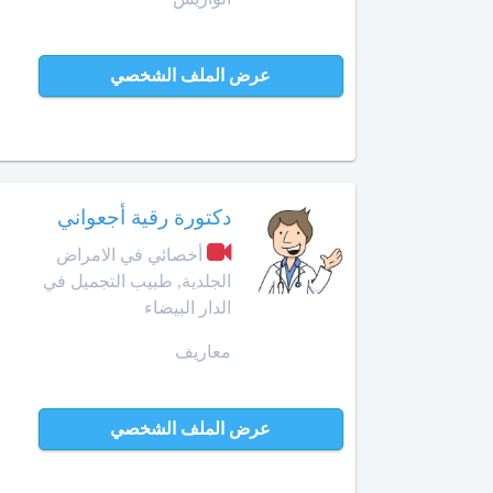
الإنعاش
والتخدير
العرائش
عرض الملف الشخصي
أخصائي
العيون
طب
الأوعية
مراكش
الدموية
مشرع
دكتورة رقية أجعواني
أخصائي
بلقصيري
طب
أخصائي في الامراض
الطبيعة
الجلدية, طبيب التجميل في
مكناس
الدار البيضاء
أخصائي
المحمدية
علاج
معاريف
جذور
مديونة
الأسنان
عرض الملف الشخصي
الناظور
أخصائي
علم
ورزازات