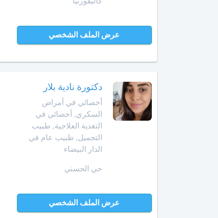
كاليفورنيا
أخصائي
في
أمراض
عرض الملف الشخصي
القدم
أخصائي
في
أمراض
دكتورة نادية بلار
القلب
أخصائي في أمراض
أخصائي
السكري, أخصائي في
في
التغذية العلاجية, طبيب
أمراض
التجميل, طبيب عام في
الكبد
الدار البيضاء
أخصائي
حي الحسني
في
أمراض
الكلى
عرض الملف الشخصي