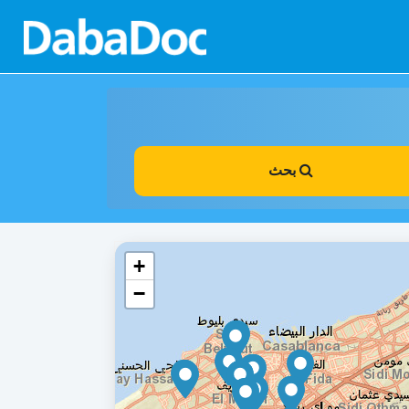
بحث
+
−