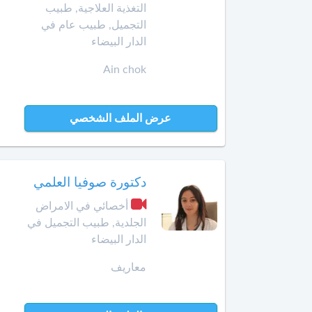
Amazigh
أخصائي
التغذية العلاجية, طبيب
في
التجميل, طبيب عام في
Afrikaans
بن
تجميل
الدار البيضاء
جرير
Español
الأسنان
Ain chok
Norsk
بني
أخصائي
ملال
Русский язык
في
جـراحـة
Dutch
عرض الملف الشخصي
بنسليمان
العظـام
و
بركان
المفـاصـل
دكتورة صوفيا العلمي
برشيد
العلاج
أخصائي في الامراض
الإشعاعي
بوسكورة
الجلدية, طبيب التجميل في
-
الدار البيضاء
التصوير
بوزنيقة
بالرنين
معاريف
المغناطيسي
الدار
البيضاء
صيدلية