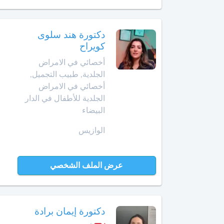
الأمراض
التشريحي
وجدة
دكتورة هند سلوى
أخصائي
الرباط
كويراح
في
الطب
أخصائي في الامراض
آسفي
النفسي
الجلدية, طبيب التجميل,
للمسنين
أخصائي في الامراض
السعيدية
الجلدية للأطفال في الدار
أخصائي
البيضاء
في
سلا
أمراض
الجديدة
الوازيس
الأنف
والأذن
سلا
والحنجرة
عرض الملف الشخصي
سطات
أخصائي
في
سيدي
أمراض
بنور
دكتورة إيمان برادة
الجهاز