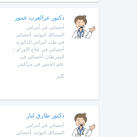
الأمراض
التشريحي
وجدة
دكتور عزالعرب عمور
أخصائي
أخصائي في أمراض
الرباط
في
المسالك البولية, أخصائي
الطب
آسفي
النفسي
في طب أمراض الذكورة,
للمسنين
أخصائي في علاج الأورام /
السعيدية
السرطان, أخصائي في
أخصائي
علم الجنس في مراكش
في
سلا
گليز
أمراض
الجديدة
الأنف
والأذن
سلا
والحنجرة
سطات
أخصائي
دكتور طارق لبار
في
سيدي
أمراض
أخصائي في أمراض
بنور
الجهاز
المسالك البولية, أخصائي