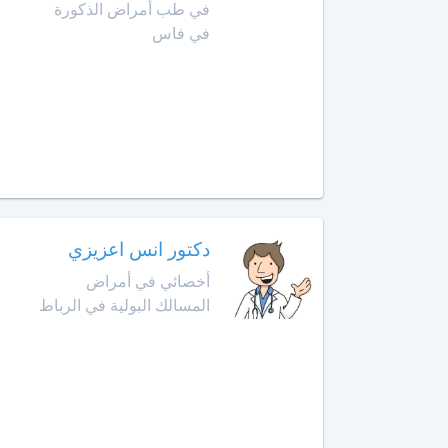
الهضمي
في طب أمراض الذكورة
سيدي
في فاس
قاسم
أخصائي
في
الصخيرات
أمراض
الدم
صفرو
أخصائي
طنجة
في
أمراض
تارودانت
السكري
دكتور انس اعزيزي
طاطا
أخصائي
أخصائي في أمراض
في
المسالك البولية في الرباط
تازة
أمراض
الفم
وجراحة
تمارة
الفك
والوجه
تطوان