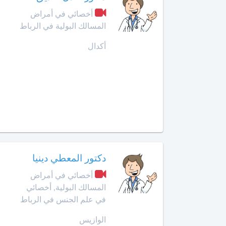
أمراض
حد
أخصائي في أمراض
الحساسية
السوالم
المسالك البولية في الرباط
أخصائي
أكدال
افران
أمراض
الحساسية
إنزكان
عند
الأطفال
قلعة
السراغنة
أخصائي
أمراض
الخميسات
القلب
لدى
الخميسات
الأطفال
دكتور المعطي دينيا
أخصائي في أمراض
خريبكة
أخصائي
المسالك البولية, أخصائي
أورام
في علم الجنس في الرباط
الأطفال
خنيفرة
الوازيس
أخصائي
القنيطرة