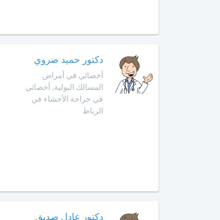
الداخلة
معالج
بالأوزون
دار
بوعزة
مولدة
دكتور حميد ضروي
الدروة
أ
أخصائي في أمراض
خصائي
المسالك البولية, أخصائي
في
الجديدة
في جراحة الأحشاء في
جـراحـة
الرباط
الكبد
الرشيدية
والبنكرياس
والمسالك
الصويرة
الصفراوية
فقيه
أخصائي
بن
أمراض
صالح
الثدي
فاس
دكتور عادل صديق
أخصائي