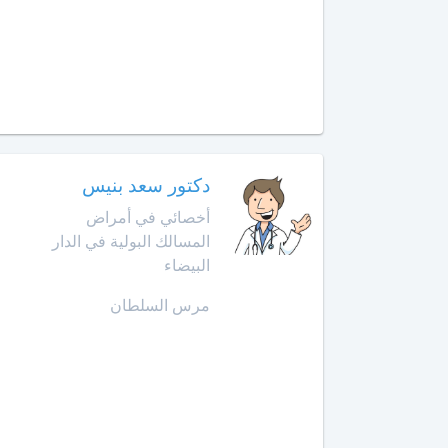
الإنعاش
والتخدير
العرائش
أخصائي
العيون
طب
الأوعية
مراكش
الدموية
دكتور سعد بنيس
مشرع
أخصائي
بلقصيري
أخصائي في أمراض
طب
المسالك البولية في الدار
الطبيعة
مكناس
البيضاء
أخصائي
المحمدية
مرس السلطان
علاج
جذور
مديونة
الأسنان
الناظور
أخصائي
علم
ورزازات