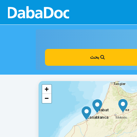
بحث
+
−