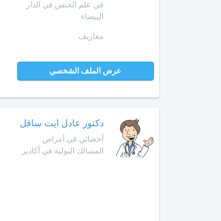
Amazigh
أخصائي
في علم الجنس في الدار
في
البيضاء
Afrikaans
بن
تجميل
جرير
Español
معاريف
الأسنان
Norsk
بني
أخصائي
ملال
Русский язык
في
عرض الملف الشخصي
جـراحـة
Dutch
بنسليمان
العظـام
و
بركان
المفـاصـل
دكتور عادل ايت ساقل
برشيد
العلاج
أخصائي في أمراض
الإشعاعي
المسالك البولية في أكادير
بوسكورة
-
التصوير
بوزنيقة
بالرنين
المغناطيسي
الدار
البيضاء
صيدلية