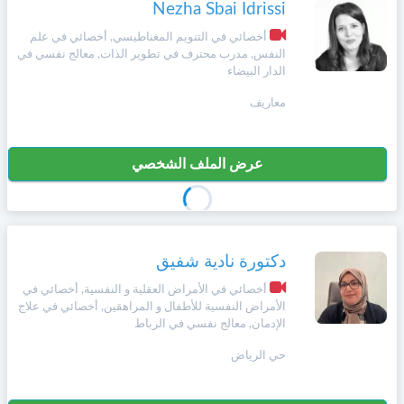
Nezha Sbai Idrissi
أخصائي في التنويم المغناطيسي, أخصائي في علم
النفس, مدرب محترف في تطوير الذات, معالج نفسي في
الدار البيضاء
معاريف
عرض الملف الشخصي
دكتورة نادية شفيق
أخصائي في الأمراض العقلية و النفسية, أخصائي في
الأمراض النفسية للأطفال و المراهقين, أخصائي في علاج
الإدمان, معالج نفسي في الرباط
حي الرياض