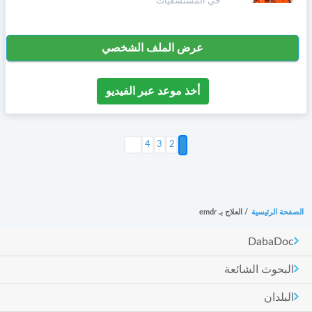
حي المستشفيات
عرض الملف الشخصي
أخذ موعد عبر الفيديو
2
3
التالي >
4
الصفحة الرئيسية
/
العلاج بـ emdr
DabaDoc
البحوث الشائعة
البلدان