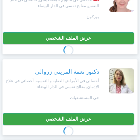
أخصائي في التنويم المغناطيسي, أخصائي في علم
وأحكام
النفس, معالج نفسي في الدار البيضاء
الاستخدام
،
Norsk
بوركون
بما
في
ذلك
Русский язык
عرض الملف الشخصي
الفقرة
الخاصة
بحماية
Dutch
المعلومات
الشخصية.
دكتور نعمة المريني زروالي
أخصائي في الأمراض العقلية و النفسية, أخصائي في علاج
الإدمان, معالج نفسي في الدار البيضاء
حي المستشفيات
عرض الملف الشخصي