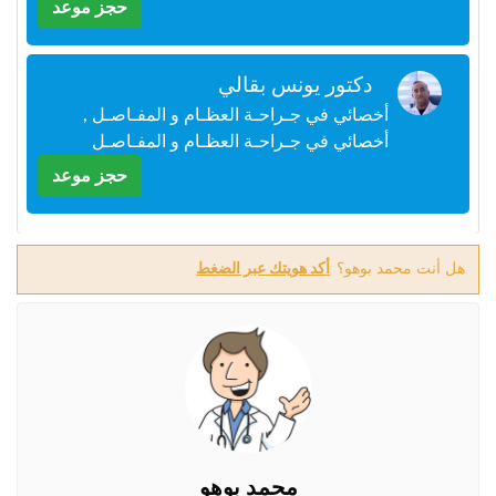
حجز موعد
+212
سيتم
إرسال
كود
دكتور يونس بقالي
التأكيد
على
أخصائي في جـراحـة العظـام و المفـاصـل ,
هذا
أخصائي في جـراحـة العظـام و المفـاصـل
الرقم
حجز موعد
بالنقر
على
"تأكيد
هل أنت محمد بوهو؟
أكد هويتك عبر الضغط
المواعيد"
فأنت
تقر
بأنك
قد
قرأت
و
وافقت
على
شروط
محمد بوهو