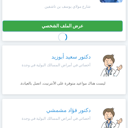
+212
سيتم
شارع مولاي يوسف بن تاشفين
Deutsch
إرسال
كود
إلغاء
التأكيد
عرض الملف الشخصي
Português
على
تسجيل
هذا
الرقم
Svenska
بالنقر
دكتور سعيد أبوزيد
Zulu
على
أخصائي في أمراض المسالك البولية في وجدة
"تأكيد
المواعيد"
Xhosa
فأنت
تقر
ليست هناك مواعيد متوفرة على الأنترنيت. اتصل بالعيادة.
بأنك
Afrikaans
قد
قرأت
و
Swahili
دكتور فؤاد مشمشي
وافقت
على
أخصائي في أمراض المسالك البولية في وجدة
شروط
Türk