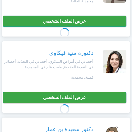
محمدية العالية
+212
سيتم
Português
إرسال
كود
إلغاء
عرض الملف الشخصي
التأكيد
Zulu
على
تسجيل
هذا
الرقم
English
دكتورة منية فيكاوي
بالنقر
Türk
على
أخصائي في أمراض السكري, أخصائي في التغذية, أخصائي
في التغذية العلاجية, طبيب عام في المحمدية
"تأكيد
المواعيد"
قصبة، محمدية
Italiano
فأنت
تقر
بأنك
Amazigh
قد
عرض الملف الشخصي
قرأت
و
Afrikaans
وافقت
على
شروط
دكتور سعيدة بن عمار
Español