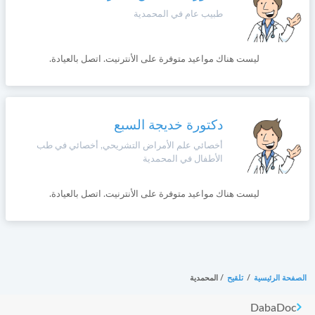
وأحكام
طبيب عام في المحمدية
الاستخدام
،
Norsk
بما
في
ليست هناك مواعيد متوفرة على الأنترنيت. اتصل بالعيادة.
ذلك
Русский язык
الفقرة
الخاصة
بحماية
Dutch
دكتورة خديجة السبع
المعلومات
الشخصية.
أخصائي علم الأمراض التشريحي, أخصائي في طب
الأطفال في المحمدية
ليست هناك مواعيد متوفرة على الأنترنيت. اتصل بالعيادة.
الصفحة الرئيسية
/
تلقيح
/
المحمدية
DabaDoc