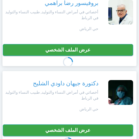
وأحكام
بروفيسور رضا براهمي
الاستخدام
أخصائي في أمراض النساء والتوليد, طبيب النساء والتوليد
،
Norsk
في الرباط
بما
في
حي الرياض
ذلك
Русский язык
الفقرة
الخاصة
عرض الملف الشخصي
بحماية
Dutch
المعلومات
الشخصية.
دكتورة جيهان داودي الشليح
أخصائي في أمراض النساء والتوليد, طبيب النساء والتوليد
في الرباط
حي الرياض
عرض الملف الشخصي