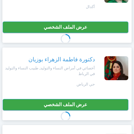
+212
سيتم
أكدال
Português
إرسال
كود
إلغاء
التأكيد
عرض الملف الشخصي
Zulu
على
تسجيل
هذا
الرقم
English
بالنقر
دكتورة فاطمة الزهراء بوزيان
Türk
على
أخصائي في أمراض النساء والتوليد, طبيب النساء والتوليد
"تأكيد
في الرباط
المواعيد"
Italiano
فأنت
حي الرياض
تقر
بأنك
Amazigh
قد
عرض الملف الشخصي
قرأت
و
Afrikaans
وافقت
على
شروط
Español