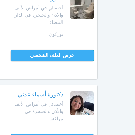
أمراض
أخصائي في أمراض الأنف
حد
الحساسية
السوالم
والأذن والحنجرة في الدار
البيضاء
أخصائي
افران
أمراض
بوركون
الحساسية
إنزكان
عند
الأطفال
عرض الملف الشخصي
قلعة
السراغنة
أخصائي
أمراض
الخميسات
القلب
لدى
الخميسات
الأطفال
دكتورة أسماء عدني
أخصائي في أمراض الأنف
خريبكة
أخصائي
والأذن والحنجرة في
أورام
مراكش
الأطفال
خنيفرة
أخصائي
القنيطرة