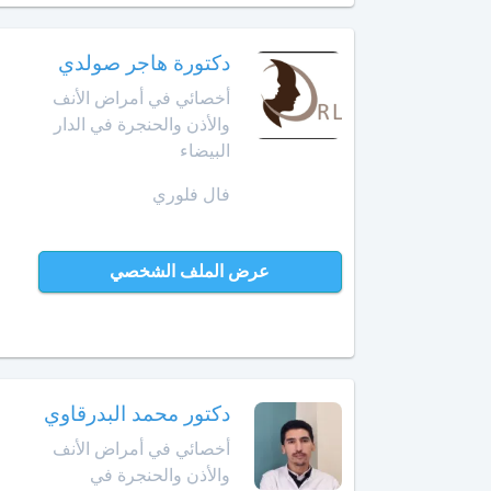
الأمراض
التشريحي
وجدة
دكتورة هاجر صولدي
أخصائي
أخصائي في أمراض الأنف
الرباط
في
والأذن والحنجرة في الدار
الطب
آسفي
النفسي
البيضاء
للمسنين
فال فلوري
السعيدية
أخصائي
في
سلا
عرض الملف الشخصي
أمراض
الجديدة
الأنف
والأذن
سلا
والحنجرة
سطات
أخصائي
دكتور محمد البدرقاوي
في
سيدي
أمراض
أخصائي في أمراض الأنف
بنور
الجهاز
والأذن والحنجرة في