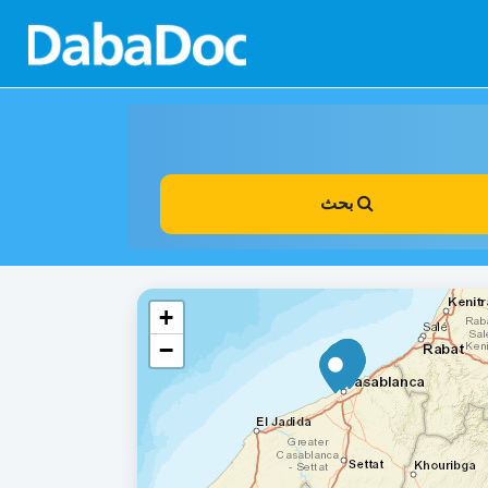
بحث
+
−