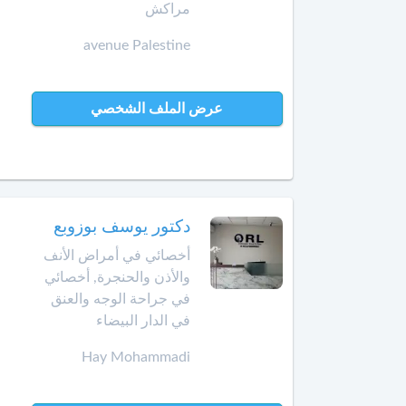
الهضمي
مراكش
سيدي
قاسم
avenue Palestine
أخصائي
في
الصخيرات
أمراض
الدم
عرض الملف الشخصي
صفرو
أخصائي
طنجة
في
أمراض
تارودانت
السكري
دكتور يوسف بوزوبع
طاطا
أخصائي
أخصائي في أمراض الأنف
في
والأذن والحنجرة, أخصائي
تازة
أمراض
في جراحة الوجه والعنق
الفم
في الدار البيضاء
وجراحة
تمارة
الفك
Hay Mohammadi
والوجه
تطوان