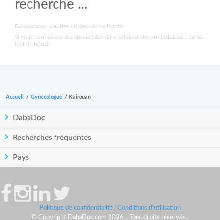
recherche ...
Essayez avec d'autres critères de recherche
Si vous connaissez des spécialistes qui devraient être sur DabaDoc, parlez
leur de nous!
Accueil
/
Gynécologue
/
Kairouan
DabaDoc
Recherches fréquentes
Pays
Politique de confidentialité
|
Conditions d'utilisation
© Copyright DabaDoc.com 2026 - Tous droits réservés..