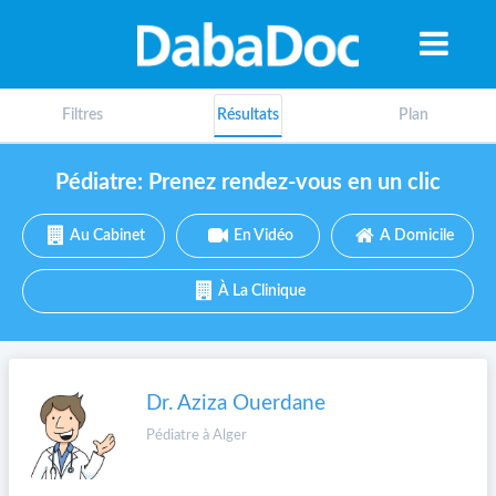
Filtres
Résultats
Plan
Pédiatre: Prenez rendez-vous en un clic
Au Cabinet
En Vidéo
A Domicile
À La Clinique
Dr. Aziza Ouerdane
Pédiatre à Alger
A