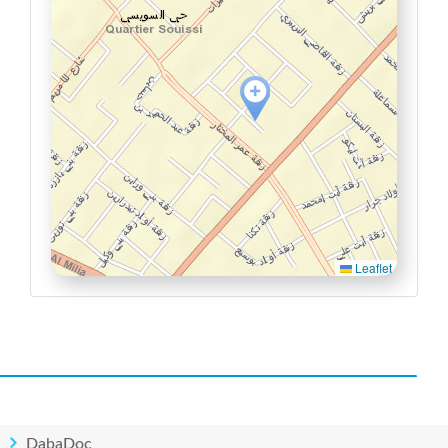
Leaflet
DabaDoc