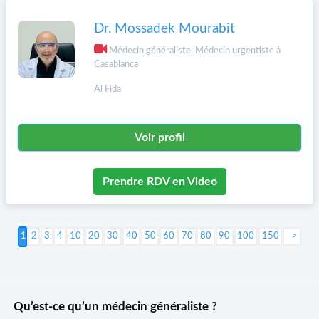
Dr. Mossadek Mourabit
Médecin généraliste, Médecin urgentiste à
Casablanca
Al Fida
Voir profil
Prendre RDV en Video
2
3
4
10
20
30
40
50
60
70
80
90
100
150
Suivant >
Qu’est-ce qu’un médecin généraliste ?