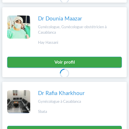
Dr Dounia Maazar
Gynécologue, Gynécologue-obstétricien à
Casablanca
Hay Hassani
Voir profil
Dr Rafia Kharkhour
Gynécologue à Casablanca
Sbata