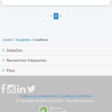
1
2
3
Suivant >
Accueil
/
Acouphènes
/
Casablanca
DabaDoc
Recherches fréquentes
Pays
Politique de confidentialité
|
Conditions d'utilisation
© Copyright DabaDoc.com 2026 - Tous droits réservés..