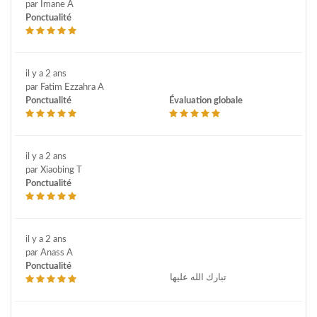
par Imane A
Ponctualité
il y a 2 ans
par Fatim Ezzahra A
Ponctualité
Évaluation globale
il y a 2 ans
par Xiaobing T
Ponctualité
il y a 2 ans
par Anass A
Ponctualité
تبارك الله عليها