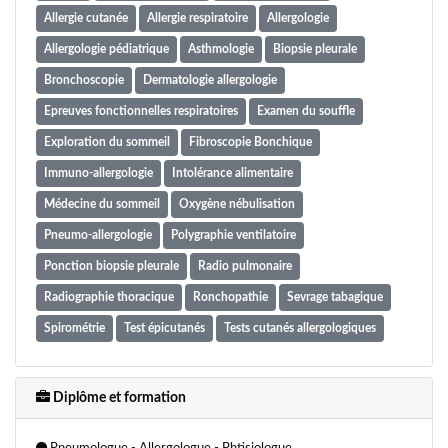
Allergie cutanée
Allergie respiratoire
Allergologie
Allergologie pédiatrique
Asthmologie
Biopsie pleurale
Bronchoscopie
Dermatologie allergologie
Epreuves fonctionnelles respiratoires
Examen du souffle
Exploration du sommeil
Fibroscopie Bonchique
Immuno-allergologie
Intolérance alimentaire
Médecine du sommeil
Oxygène nébulisation
Pneumo-allergologie
Polygraphie ventilatoire
Ponction biopsie pleurale
Radio pulmonaire
Radiographie thoracique
Ronchopathie
Sevrage tabagique
Spirométrie
Test épicutanés
Tests cutanés allergologiques
Diplôme et formation