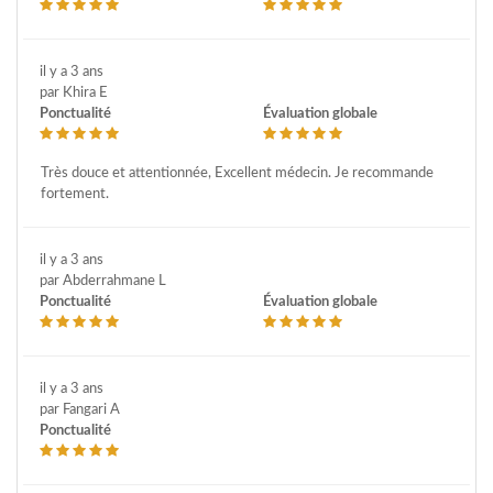
il y a 3 ans
par Khira E
Ponctualité
Évaluation globale
Très douce et attentionnée, Excellent médecin. Je recommande
fortement.
il y a 3 ans
par Abderrahmane L
Ponctualité
Évaluation globale
il y a 3 ans
par Fangari A
Ponctualité