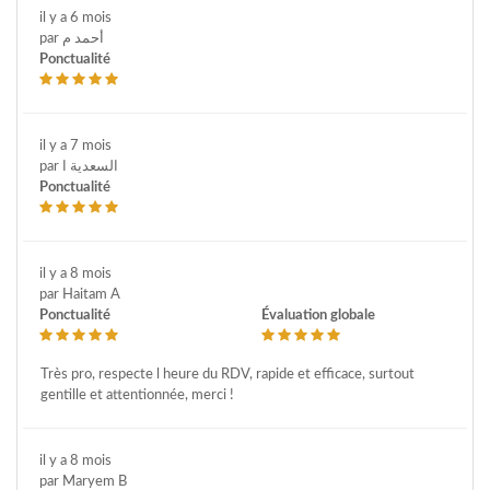
il y a 6 mois
par أحمد م
Ponctualité
il y a 7 mois
par السعدية ا
Ponctualité
il y a 8 mois
par Haitam A
Ponctualité
Évaluation globale
Très pro, respecte l heure du RDV, rapide et efficace, surtout
gentille et attentionnée, merci !
il y a 8 mois
par Maryem B