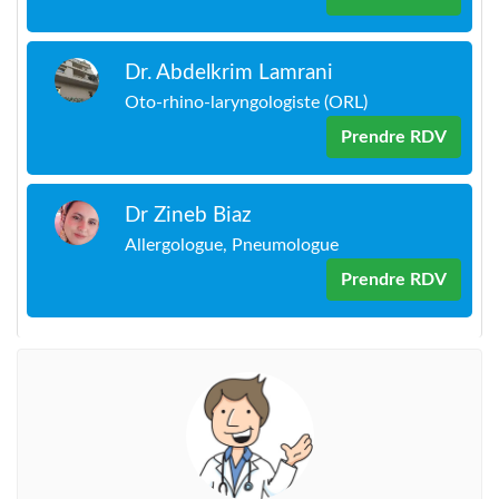
Dr. Abdelkrim Lamrani
Oto-rhino-laryngologiste (ORL)
Prendre RDV
Dr Zineb Biaz
Allergologue, Pneumologue
Prendre RDV