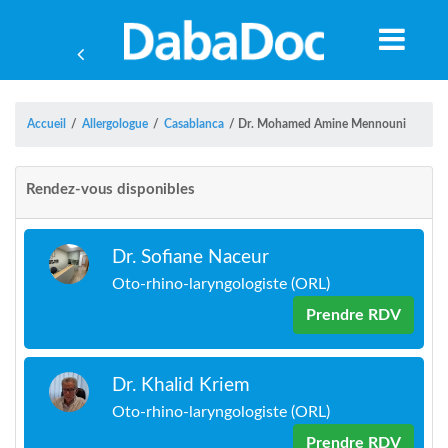
Accueil
/
Allergologue
/
Casablanca
/
Dr. Mohamed Amine Mennouni
Rendez-vous disponibles
Dr. Sofiane Naceur
Oto-rhino-laryngologiste (ORL)
Prendre RDV
Dr. Khalid Kriem
A
Oto-rhino-laryngologiste (ORL)
Prendre RDV