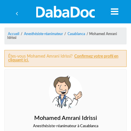
Accueil
/
Anesthésiste-réanimateur
/
Casablanca
/
Mohamed Amrani
Idrissi
Êtes-vous Mohamed Amrani Idrissi?
Confirmez votre profil en
cliquant ici.
A
Mohamed Amrani Idrissi
Anesthésiste-réanimateur à Casablanca