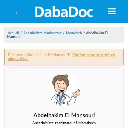
Accueil
/
Anesthésiste-réanimateur
/
Marrakech
/
Abdelhakim El
Mansouri
Êtes-vous Abdelhakim El Mansouri?
Confirmez votre profil en
cliquant ici.
A
Abdelhakim El Mansouri
Anesthésiste-réanimateur à Marrakech