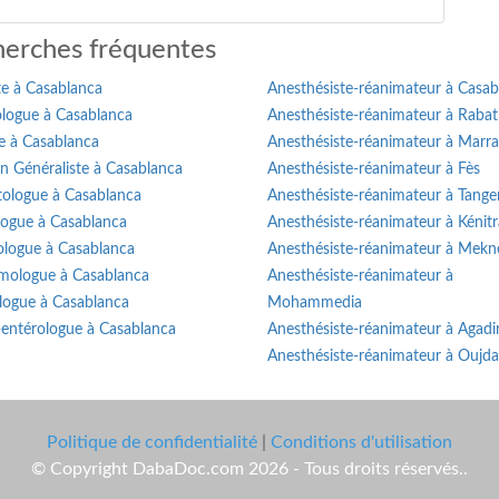
erches fréquentes
te à Casablanca
Anesthésiste-réanimateur à Casab
logue à Casablanca
Anesthésiste-réanimateur à Rabat
e à Casablanca
Anesthésiste-réanimateur à Marr
n Généraliste à Casablanca
Anesthésiste-réanimateur à Fès
ologue à Casablanca
Anesthésiste-réanimateur à Tange
logue à Casablanca
Anesthésiste-réanimateur à Kénitr
ologue à Casablanca
Anesthésiste-réanimateur à Mekn
mologue à Casablanca
Anesthésiste-réanimateur à
logue à Casablanca
Mohammedia
-entérologue à Casablanca
Anesthésiste-réanimateur à Agadi
Anesthésiste-réanimateur à Oujda
Politique de confidentialité
|
Conditions d'utilisation
© Copyright DabaDoc.com 2026 - Tous droits réservés..