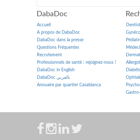
DabaDoc
Rech
Accueil
Dentis
A propos de DabaDoc
Gynéco
DabaDoc dans la presse
Pédiatr
Questions Fréquentes
Médeci
Recrutement
Dermat
Professionnels de santé : rejoignez-nous !
Allergo
DabaDoc in English
Diabét
DabaDoc بالعربي
Ophtal
Annuaire par quartier Casablanca
Psycho
Gastro