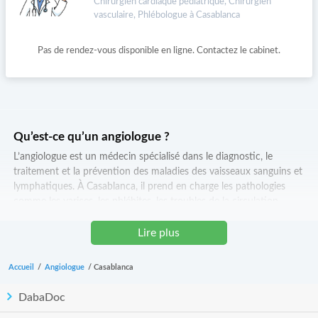
Chirurgien cardiaque pédiatrique, Chirurgien
vasculaire, Phlébologue à Casablanca
Pas de rendez-vous disponible en ligne. Contactez le cabinet.
Qu’est-ce qu’un angiologue ?
L’angiologue est un médecin spécialisé dans le diagnostic, le
traitement et la prévention des maladies des vaisseaux sanguins et
lymphatiques. À Casablanca, il prend en charge les pathologies
comme les varices, les phlébites, les troubles de la circulation,
l’artérite, les œdèmes ou les anomalies lymphatiques. L’angiologue
peut prescrire des traitements médicamenteux, des soins vasculaires,
Lire plus
des interventions minimales ou orienter vers un chirurgien vasculaire
si nécessaire.
Accueil
/
Angiologue
/
Casablanca
Quand consulter un angiologue à Casablanca ?
DabaDoc
Il est recommandé de consulter un angiologue en cas de douleurs