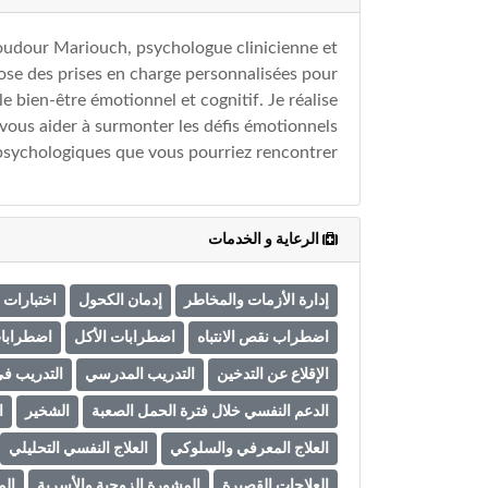
oudour Mariouch, psychologue clinicienne et
ose des prises en charge personnalisées pour
le bien-être émotionnel et cognitif. Je réalise
vous aider à surmonter les défis émotionnels
psychologiques que vous pourriez rencontrer.
الرعاية و الخدمات
إدارة الأزمات والمخاطر
إدمان الكحول
اختبارات
اضطراب نقص الانتباه
اضطرابات الأكل
اضطرابات
الإقلاع عن التدخين
التدريب المدرسي
التدريب في
الدعم النفسي خلال فترة الحمل الصعبة
الشخير
ا
العلاج المعرفي والسلوكي
العلاج النفسي التحليلي
العلاجات القصيرة
المشورة الزوجية والأسرية
الم