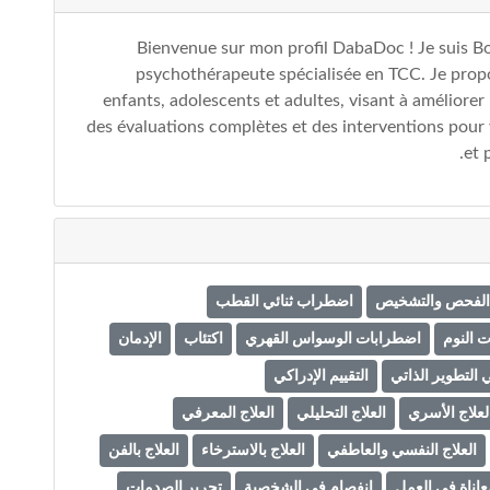
Bienvenue sur mon profil DabaDoc ! Je suis B
psychothérapeute spécialisée en TCC. Je prop
enfants, adolescents et adultes, visant à améliorer 
des évaluations complètes et des interventions pour 
et 
 الفحص والتشخيص
اضطراب ثنائي القطب
 النوم
اضطرابات الوسواس القهري
اكتئاب
الإدمان
 التطوير الذاتي
التقييم الإدراكي
لعلاج الأسري
العلاج التحليلي
العلاج المعرفي
العلاج النفسي والعاطفي
العلاج بالاسترخاء
العلاج بالفن
عاناة في العمل
انفصام في الشخصية
تحرير الصدمات