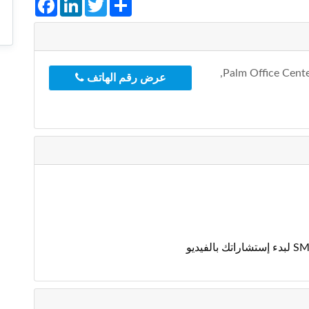
Facebook
LinkedIn
Twitter
Share
Palm Office Center, Imm. A, Etg 2, N° 27, Rond-Point Bachkou,
عرض رقم الهاتف