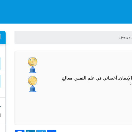
أ
 مريوش
ن
لإدمان, أخصائي في علم النفس, معالج
ء
م
ا