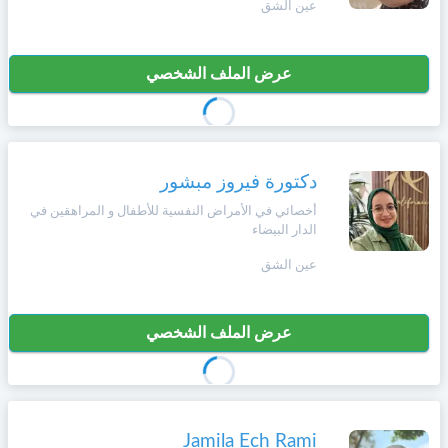
عين الشق
+212
سيتم
Português
إرسال
كود
إلغاء
عرض الملف الشخصي
التأكيد
Zulu
على
تسجيل
هذا
الرقم
English
دكتورة فيروز مبشور
بالنقر
Türk
على
أخصائي في الأمراض النفسية للأطفال و المراهقين في
"تأكيد
الدار البيضاء
المواعيد"
عين الشق
Italiano
فأنت
تقر
بأنك
Amazigh
قد
عرض الملف الشخصي
قرأت
و
Afrikaans
وافقت
على
شروط
Jamila Ech Rami
Español