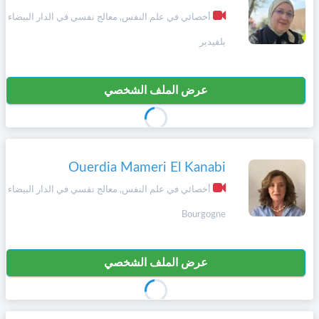
وأحكام
الاستخدام
أخصائي في علم النفس, معالج نفسي في الدار البيضاء
،
Norsk
بلفيدير
بما
في
ذلك
Русский язык
الفقرة
عرض الملف الشخصي
الخاصة
بحماية
Dutch
المعلومات
الشخصية.
Ouerdia Mameri El Kanabi
أخصائي في علم النفس, معالج نفسي في الدار البيضاء
Bourgogne
عرض الملف الشخصي