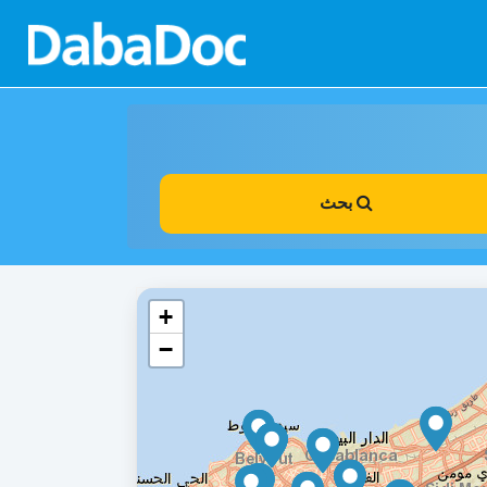
بحث
+
−