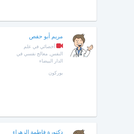
أخصائي
في
أمراض
القدم
أخصائي
مريم أبو حفص
في
أخصائي في علم
أمراض
النفس, معالج نفسي في
القلب
الدار البيضاء
أخصائي
بوركون
في
أمراض
الكبد
أخصائي
في
أمراض
الكلى
دكتورة فاطمة الزهراء