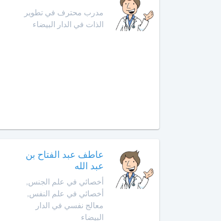
أمراض
مدرب محترف في تطوير
حد
الحساسية
السوالم
الذات في الدار البيضاء
أخصائي
افران
أمراض
الحساسية
إنزكان
عند
الأطفال
قلعة
السراغنة
أخصائي
أمراض
الخميسات
القلب
لدى
الخميسات
الأطفال
عاطف عبد الفتاح بن
عبد الله
خريبكة
أخصائي
أخصائي في علم الجنس,
أورام
أخصائي في علم النفس,
الأطفال
خنيفرة
معالج نفسي في الدار
البيضاء
أخصائي
القنيطرة