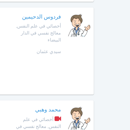
الأمراض
التشريحي
وجدة
فردوس الدحيمين
أخصائي
أخصائي في علم النفس,
الرباط
في
معالج نفسي في الدار
الطب
آسفي
النفسي
البيضاء
للمسنين
سيدي عثمان
السعيدية
أخصائي
في
سلا
أمراض
الجديدة
الأنف
والأذن
سلا
والحنجرة
سطات
أخصائي
محمد وهبي
في
سيدي
أمراض
أخصائي في علم
بنور
الجهاز
النفس, معالج نفسي في