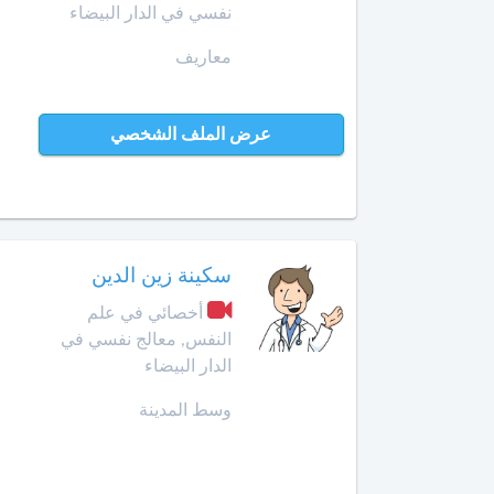
Amazigh
أخصائي
نفسي في الدار البيضاء
في
Afrikaans
بن
معاريف
تجميل
جرير
Español
الأسنان
Norsk
بني
أخصائي
عرض الملف الشخصي
ملال
Русский язык
في
جـراحـة
Dutch
بنسليمان
العظـام
و
بركان
المفـاصـل
سكينة زين الدين
برشيد
العلاج
أخصائي في علم
الإشعاعي
النفس, معالج نفسي في
بوسكورة
-
الدار البيضاء
التصوير
بوزنيقة
بالرنين
وسط المدينة
المغناطيسي
الدار
البيضاء
صيدلية