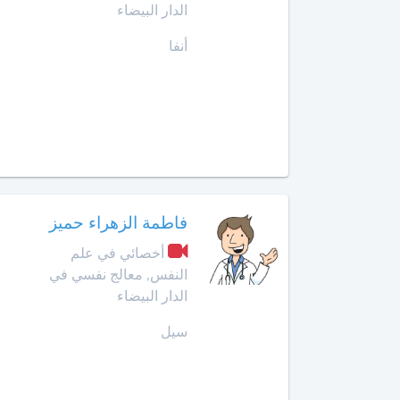
الهضمي
الدار البيضاء
سيدي
قاسم
أخصائي
أنفا
في
الصخيرات
أمراض
الدم
صفرو
أخصائي
طنجة
في
أمراض
تارودانت
السكري
فاطمة الزهراء حميز
طاطا
أخصائي
أخصائي في علم
في
النفس, معالج نفسي في
تازة
أمراض
الدار البيضاء
الفم
وجراحة
تمارة
سيل
الفك
والوجه
تطوان