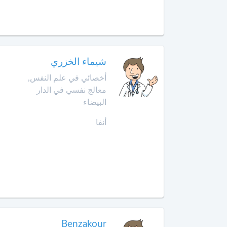
الداخلة
معالج
بالأوزون
دار
بوعزة
مولدة
شيماء الخزري
الدروة
أ
أخصائي في علم النفس,
خصائي
معالج نفسي في الدار
في
الجديدة
البيضاء
جـراحـة
الكبد
أنفا
الرشيدية
والبنكرياس
والمسالك
الصويرة
الصفراوية
فقيه
أخصائي
بن
أمراض
صالح
الثدي
فاس
Benzakour
أخصائي