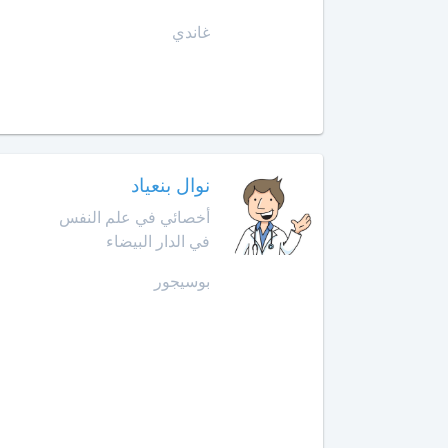
الإنعاش
غاندي
والتخدير
العرائش
أخصائي
العيون
طب
الأوعية
مراكش
الدموية
نوال بنعياد
مشرع
أخصائي
بلقصيري
أخصائي في علم النفس
طب
في الدار البيضاء
الطبيعة
مكناس
بوسيجور
أخصائي
المحمدية
علاج
جذور
مديونة
الأسنان
الناظور
أخصائي
علم
ورزازات