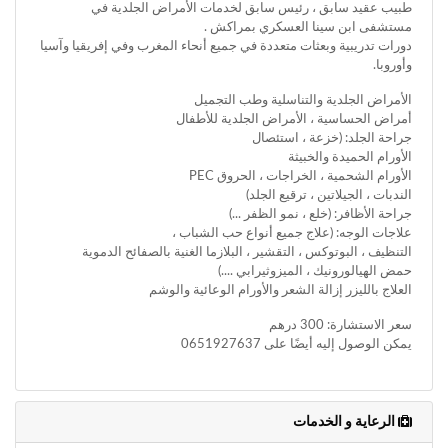
طبيب عقيد سابق ، رئيس سابق لخدمات الأمراض الجلدية في
مستشفى ابن سينا العسكري بمراكش .
دورات تدريبية وبعثات متعددة في جميع أنحاء المغرب وفي إفريقيا وآسيا
وأوروبا.
الأمراض الجلدية والتناسلية وطب التجميل
أمراض الحساسية ، الأمراض الجلدية للأطفال
جراحة الجلد: (خزعة ، استئصال
الأورام الحميدة والخبيثة
الأورام الشحمية ، الخراجات ، الحروق PEC
الندبات ، الجيلاتين ، ترقيع الجلد)
جراحة الأظافر: (خلع ، نمو الظفر ...)
علاجات الوجه: (علاج جميع أنواع حب الشباب ،
التنظيف ، البوتوكس ، التقشير ، البلازما الغنية بالصفائح الدموية
حمض الهيالورونيك ، الميزوثيرابي ....)
العلاج بالليزر إزالة الشعر والأورام الوعائية والوشم
سعر الاستشارة: 300 درهم
يمكن الوصول إليه أيضًا على 0651927637
الرعاية و الخدمات