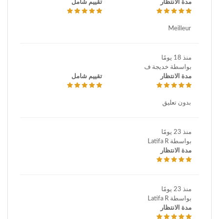
علامات التمدد
علم الأشعة التداخلي
علم الحساسية
فيلر
مدة الانتظار
تقييم شامل
فيلر الشعر
كحت البثور
كحت المليساء المعدية
ليبوكيوب
Meilleur
ليزر الأوعية الدموية
ليزر زانثلازما
معالجة بالليزر - فطريات الأظافر
نسيج لين
وجه كامل
منذ 18 يومًا
بواسطة خديجة ف
مدة الانتظار
تقييم شامل
بدون تعليق
منذ 23 يومًا
بواسطة Latifa R
مدة الانتظار
منذ 23 يومًا
بواسطة Latifa R
مدة الانتظار