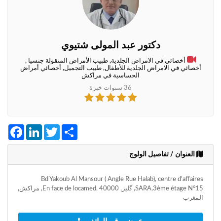
+212
سيتم
إرسال
كود
التأكيد
دكتور عبد المولى شتيوي
على
هذا
أخصائي في الامراض الجلدية, طبيب الأمراض المنقولة جنسيا ,
الرقم
أخصائي في الامراض الجلدية للأطفال, طبيب التجميل, أخصائي أمراض
الحساسية في مراكش
36 سنوات خبرة
بالنقر
على
"تأكيد
المواعيد"
Facebook
LinkedIn
Twitter
Share
فأنت
تقر
بأنك
العنوان / تفاصيل الولوج
قد
قرأت
Bd Yakoub Al Mansour ( Angle Rue Halab), centre d'affaires
و
SARA,3ème étage N°15, گليز, En face de locamed, 40000, مراكش,
وافقت
المغرب
على
شروط