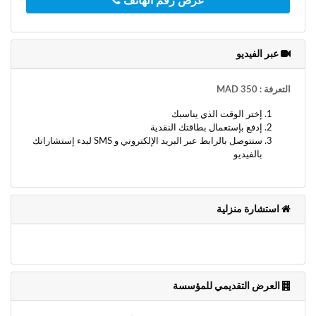
عرض رقم الهاتف
وأحكام
الاستخدام
،
بما
عبر الفيديو
في
ذلك
الفقرة
التعرفة : 350 MAD
الخاصة
بحماية
إختر الوقت الذي يناسبك
المعلومات
إدفع بإستعمال بطاقتك النقدية
ستتوصل بالرابط عبر البريد الإلكتروني و SMS لبدء إستشاراتك
الشخصية.
بالفيديو
استشارة منزلية
العرض التقديمي للمؤسسة