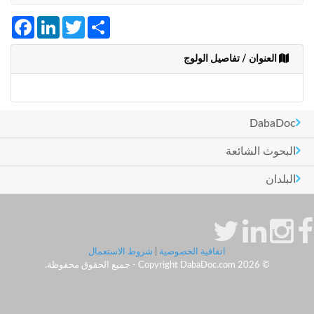
+212
سيتم
Facebook
LinkedIn
Twitter
Share
إرسال
كود
التأكيد
العنوان / تفاصيل الولوج
على
هذا
الرقم
DabaDoc
بالنقر
على
البحوث الشائعة
"تأكيد
المواعيد"
البلدان
فأنت
تقر
بأنك
قد
قرأت
اتفاقية الخصوصية
|
شروط الاستعمال
و
© Copyright DabaDoc.com 2026 - جميع الحقوق محفوظة.
وافقت
على
شروط