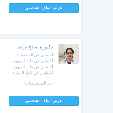
الإنعاش
عرض الملف الشخصي
والتخدير
العرائش
أخصائي
العيون
طب
الأوعية
مراكش
الدموية
دكتورة صباح برادة
مشرع
أخصائي
بلقصيري
أخصائي في الوضعيات,
طب
أخصائي في طب العيون,
الطبيعة
مكناس
أخصائي في طب العيون
للأطفال في الدار البيضاء
أخصائي
المحمدية
علاج
حي المستشفيات
جذور
مديونة
الأسنان
الناظور
عرض الملف الشخصي
أخصائي
علم
ورزازات