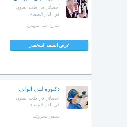
أمراض
أخصائي في طب العيون
حد
الحساسية
السوالم
في الدار البيضاء
أخصائي
شارع عبد المومن
افران
أمراض
الحساسية
إنزكان
عند
عرض الملف الشخصي
الأطفال
قلعة
السراغنة
أخصائي
أمراض
الخميسات
القلب
لدى
الخميسات
الأطفال
دكتورة لبنى الوالي
أخصائي في طب العيون
خريبكة
أخصائي
في الدار البيضاء
أورام
الأطفال
خنيفرة
سيدي معروف
أخصائي
القنيطرة