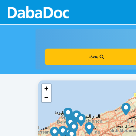
بحث
+
−