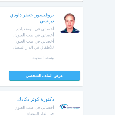
الأمراض
التشريحي
وجدة
بروفيسور جعفر داودي
أخصائي
دريسي
الرباط
في
أخصائي في الوضعيات,
الطب
أخصائي في طب العيون,
آسفي
النفسي
للمسنين
أخصائي في طب العيون
السعيدية
للأطفال في الدار البيضاء
أخصائي
وسط المدينة
في
سلا
أمراض
الجديدة
الأنف
والأذن
عرض الملف الشخصي
سلا
والحنجرة
سطات
أخصائي
في
دكتورة كوثر دكادك
سيدي
أمراض
بنور
أخصائي في طب العيون
الجهاز
في الدار البيضاء