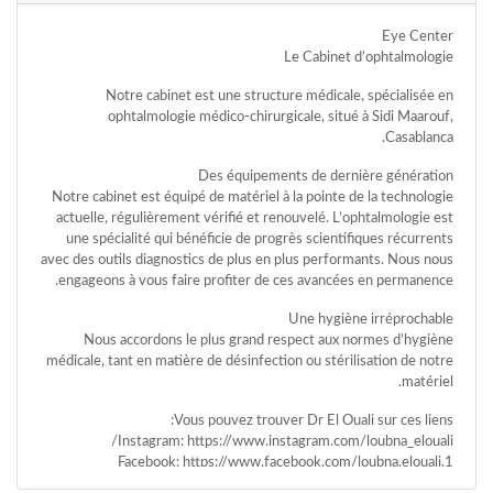
وأحكام
الاستخدام
Eye Center
،
Le Cabinet d’ophtalmologie
بما
في
Notre cabinet est une structure médicale, spécialisée en
ذلك
ophtalmologie médico-chirurgicale, situé à Sidi Maarouf,
الفقرة
Casablanca.
الخاصة
Des équipements de dernière génération
بحماية
Notre cabinet est équipé de matériel à la pointe de la technologie
المعلومات
actuelle, régulièrement vérifié et renouvelé. L’ophtalmologie est
الشخصية.
une spécialité qui bénéficie de progrès scientifiques récurrents
avec des outils diagnostics de plus en plus performants. Nous nous
engageons à vous faire profiter de ces avancées en permanence.
Une hygiène irréprochable
Nous accordons le plus grand respect aux normes d’hygiène
médicale, tant en matière de désinfection ou stérilisation de notre
matériel.
Vous pouvez trouver Dr El Ouali sur ces liens:
Instagram: https://www.instagram.com/loubna_elouali/
Facebook: https://www.facebook.com/loubna.elouali.1
Youtube: https://www.youtube.com/results?