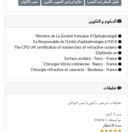
طول النظر (مد البصر)
علاج أمراض العيون بالليزر
عمى الألوان
فحص حدة البصر
قاع العين
قسطرة الليزر
قصر النظر
قياس سمك القرنية
قياسات الحيوية
ليزر الآرجون
مجرى الدموع
الدبلوم و التكوين
مراقبة صحة العيون
مرض الساد الخلقي
Membre de La Société française d'Ophtalmologie
Ex Responsable de l'Unité d'ophtalmologie à l'HCK
The CPD UK certification of masterclass of refractive surgery
Diplômée en:
Surface oculaire - Tours - France
Chirurgie Vitréo-rétinienne - Nancy - France
Chirurgie réfractive et cataracte - Bordeaux - France
تعليقات
تعليقات مرضى دكتورة لبنى الوالي
منذ 3 أيام
بواسطة Imane L
مدة الانتظار