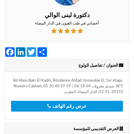
+212
سيتم
إرسال
دكتورة لبنى الوالي
كود
أخصائي في طب العيون في الدار البيضاء
التأكيد
على
هذا
الرقم
Facebook
LinkedIn
Twitter
Share
بالنقر
على
العنوان / تفاصيل الولوج
"تأكيد
المواعيد"
Bd Abou Bakr El Kadiri, Résidence Ahfad, Immeuble D, 1er étage,
فأنت
N°5, سيدي معروف, Numéro Cabinet: 05 20 40 59 59 / 06 18 04
تقر
52 41, 20192, الدار البيضاء, المغرب
بأنك
قد
قرأت
عرض رقم الهاتف
و
وافقت
على
شروط
العرض التقديمي للمؤسسة