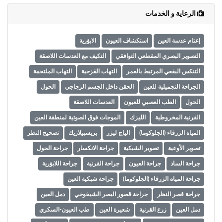
search_query=dr+Loubna+el+ouali+
الرعاية و الخدمات
إعتام عدسة العين
استكشاف العيون
الابؤرية
التصوير البصري المقطعي التوافقي
التكيف مع العدسات اللاصقة
التنكس البقعي المرتبط بالعمر
التهاب القزحية
التهاب الملتحمة
الجراحة التجميلية للعين
الحقن داخل الجسم الزجاجي
الحول
الحول
الطب العصبي للعيون
العدسات اللاصقة
القرنية المخروطية
الليزك
الموجات فوق الصوتية لمنطقة العين
المياه الزرقاء (الجلوكوما)
الياج ليزر
بريسبيلازيك
تصحيح النظر
تصوير الأوعية
تصوير الشبكية
جراحة الانكسار
جراحة الحول
جراحة الساد
جراحة العيون
جراحة القرنية
جراحة اللابؤرية
جراحة المياه الزرقاء (الجلوكوما)
جراحة شبكية العين
جراحة قصر النظر
جراحة قصور البصر الشيخوخي
دمل العين
دمل العين
زرع القرنية
شعيرة العين
طب العيون-السكري