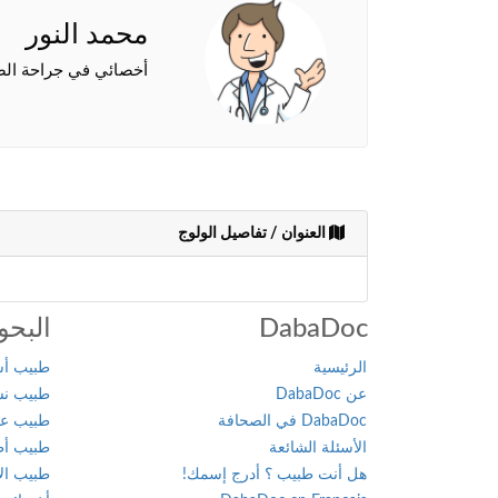
محمد النور
أخصائي في جراحة ال
العنوان / تفاصيل الولوج
DabaDoc
البحو
الرئيسية
طبيب أسن
عن DabaDoc
طبيب نسا
DabaDoc في الصحافة
طبيب عام
الأسئلة الشائعة
طبيب أطف
هل أنت طبيب ؟ أدرج إسمك!
طبيب الأ